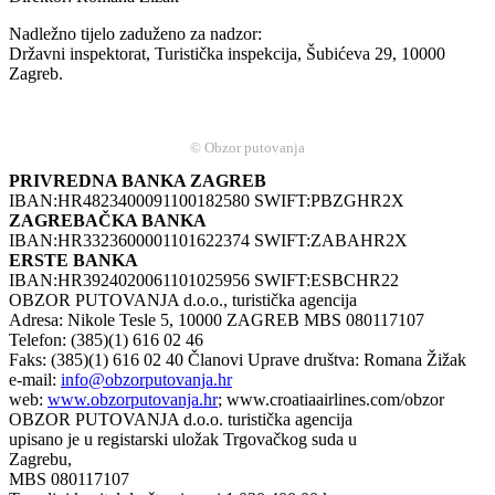
Nadležno tijelo zaduženo za nadzor:
Državni inspektorat, Turistička inspekcija, Šubićeva 29, 10000
Zagreb.
© Obzor putovanja
PRIVREDNA BANKA ZAGREB
IBAN:HR4823400091100182580 SWIFT:PBZGHR2X
ZAGREBAČKA BANKA
IBAN:HR3323600001101622374 SWIFT:ZABAHR2X
ERSTE BANKA
IBAN:HR3924020061101025956 SWIFT:ESBCHR22
OBZOR PUTOVANJA d.o.o., turistička agencija
Adresa: Nikole Tesle 5, 10000 ZAGREB MBS 080117107
Telefon: (385)(1) 616 02 46
Faks: (385)(1) 616 02 40 Članovi Uprave društva: Romana Žižak
e-mail:
info@obzorputovanja.hr
web:
www.obzorputovanja.hr
; www.croatiaairlines.com/obzor
OBZOR PUTOVANJA d.o.o. turistička agencija
upisano je u registarski uložak Trgovačkog suda u
Zagrebu,
MBS 080117107