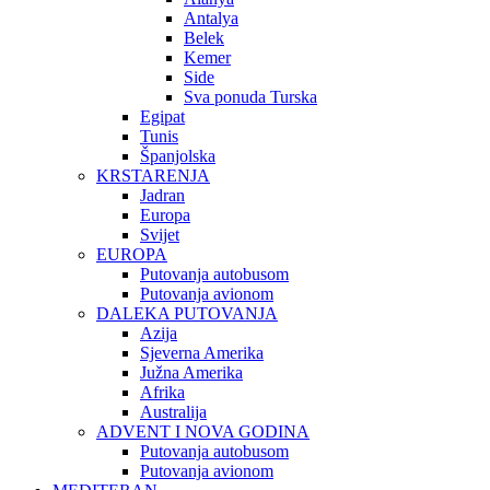
Antalya
Belek
Kemer
Side
Sva ponuda Turska
Egipat
Tunis
Španjolska
KRSTARENJA
Jadran
Europa
Svijet
EUROPA
Putovanja autobusom
Putovanja avionom
DALEKA PUTOVANJA
Azija
Sjeverna Amerika
Južna Amerika
Afrika
Australija
ADVENT I NOVA GODINA
Putovanja autobusom
Putovanja avionom