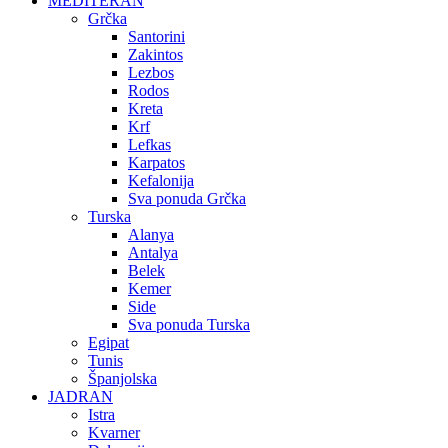
MEDITERAN
Grčka
Santorini
Zakintos
Lezbos
Rodos
Kreta
Krf
Lefkas
Karpatos
Kefalonija
Sva ponuda Grčka
Turska
Alanya
Antalya
Belek
Kemer
Side
Sva ponuda Turska
Egipat
Tunis
Španjolska
JADRAN
Istra
Kvarner