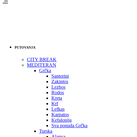
PUTOVANJA
CITY BREAK
MEDITERAN
Grčka
Santorini
Zakintos
Lezbos
Rodos
Kreta
Krf
Lefkas
Karpatos
Kefalonija
Sva ponuda Grčka
Turska
Alanya