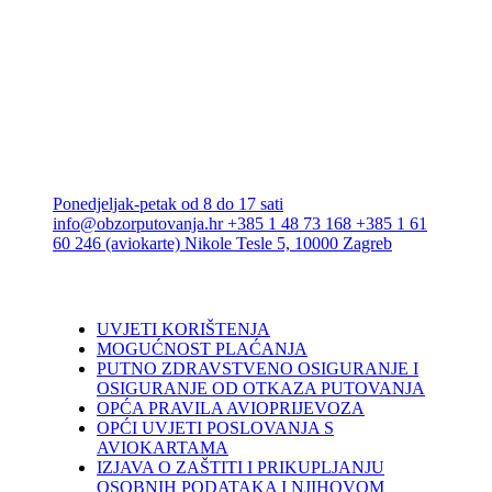
Ponedjeljak-petak od 8 do 17 sati
info@obzorputovanja.hr
+385 1 48 73 168
+385 1 61
60 246 (aviokarte)
Nikole Tesle 5, 10000 Zagreb
UVJETI KORIŠTENJA
MOGUĆNOST PLAĆANJA
PUTNO ZDRAVSTVENO OSIGURANJE I
OSIGURANJE OD OTKAZA PUTOVANJA
OPĆA PRAVILA AVIOPRIJEVOZA
OPĆI UVJETI POSLOVANJA S
AVIOKARTAMA
IZJAVA O ZAŠTITI I PRIKUPLJANJU
OSOBNIH PODATAKA I NJIHOVOM