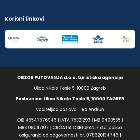
Korisni linkovi
OBZOR PUTOVANJA d.o.o. turistička agencija
Ulica Nikole Tesle 5, 10000 Zagreb
Poslovnica: Ulica Nikole Tesle 5, 10000 ZAGREB
Voditeljica poslova: Tea Andrun
OIB 45547576946 | IATA 75321293 | MB 0490555 |
MBS 080117107 | CROATIA OSIGURANJE d.d. polica
osiguranja od odgovornosti br. 078620134746 |