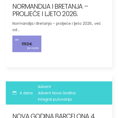
NORMANDIJA I BRETANJA –
PROLJEĆE I LJETO 2026.
Normandija i Bretanja – proljeće i ljeto 2026., već
od…
od
1150€
po osobi
Advent
4 dana
Advent Nova Godina
Integral putovanja
NOVA GODINA BARCELONA 4