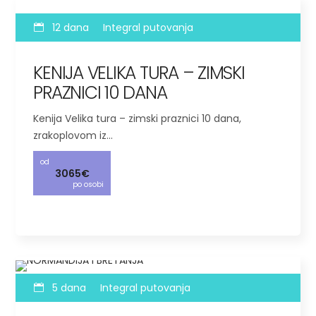
12 dana
Integral putovanja
KENIJA VELIKA TURA – ZIMSKI
PRAZNICI 10 DANA
Kenija Velika tura – zimski praznici 10 dana,
zrakoplovom iz…
od
3065€
po osobi
5 dana
Integral putovanja