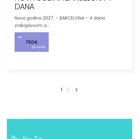
DANA
Nova godina 2027. – BARCELONA – 4 dana
zrakoplovom iz…
od
750€
po osobi
1
2
Plan Your Trip