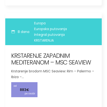
Europa
Europska putovanja
8 dana
Integral putovanja
KRSTARENJA
KRSTARENJE ZAPADNIM
MEDITERANOM – MSC SEAVIEW
Krstarenje brodom MSC Seaview: Rim – Palermo –
Ibiza –…
od
883€
po osobi