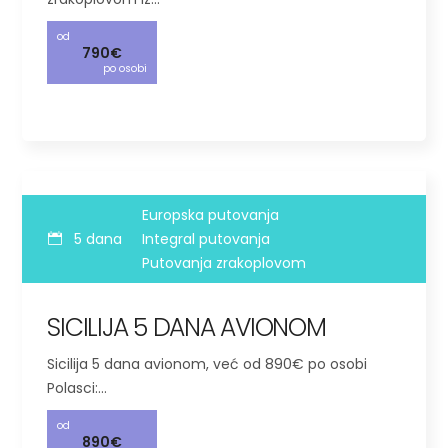
od
790€
po osobi
Europska putovanja
5 dana
Integral putovanja
Putovanja zrakoplovom
SICILIJA 5 DANA AVIONOM
Sicilija 5 dana avionom, već od 890€ po osobi
Polasci:…
od
890€