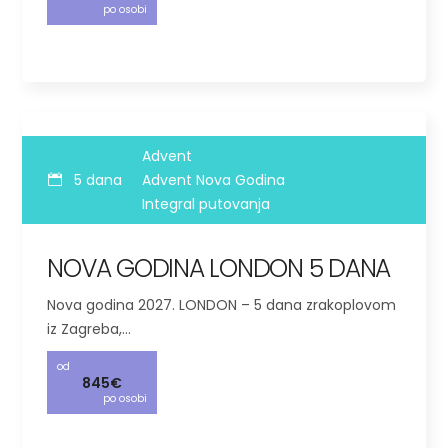
po osobi
Advent
5 dana
Advent Nova Godina
Integral putovanja
NOVA GODINA LONDON 5 DANA
Nova godina 2027. LONDON – 5 dana zrakoplovom
iz Zagreba,…
od
845€
po osobi