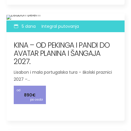
5 dana
Integral putovanja
KINA – OD PEKINGA I PANDI DO
AVATAR PLANINA I ŠANGAJA
2027.
Lisabon i mala portugalska tura – školski praznici
2027 –…
od
890€
po osobi