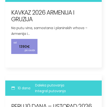
KAVKAZ 2026 ARMENIJA I
GRUZIJA
Na putu vina, samostana i planinskih vrhova –
Armenija i…
od
1390€
po osobi
Daleka putovanja
10 dana
Integral putovanja
PERU 10 DANA – LISTOPAD 2026.