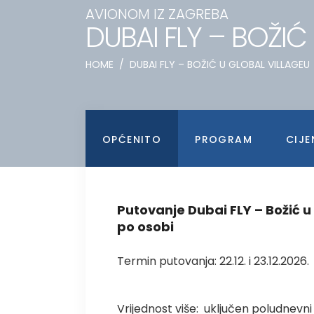
AVIONOM IZ ZAGREBA
DUBAI FLY – BOŽIĆ
HOME
/
DUBAI FLY – BOŽIĆ U GLOBAL VILLAGEU
OPĆENITO
PROGRAM
CIJE
Putovanje Dubai FLY – Božić u
po osobi
Termin putovanja: 22.12. i 23.12.2026.
Vrijednost više: uključen poludnevni 