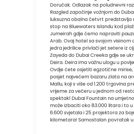
Doručak. Odlazak na poludnevni razg
Razgled započinje vožnjom do Duba
luksuzna obalna četvrt predstavlja 
stop na Bluewaters Islandu kod pla
Jumeirah gdje ćemo napraviti pauzu 
Arab. Ovaj hotel sa svojom visinom 
jedra jedrilice privlači jet setere iz
Zayeda do Dubai Creeka gdje se ukrc
Deira. Deira ima važnu ulogu u povij
Ovdje ćete osjetiti egzotične mirise, 
posjet najvećem bazaru zlata na a
Mallu, koji s više od 1.200 trgovina 
vrijeme za večeru u jednom od resto
spektakl Dubai Fountain na umjetnom
može izbaciti oko 83.000 litara i to
6.600 svjetala i 25 projektora za boje
kilometara! Samostalan povratak u 