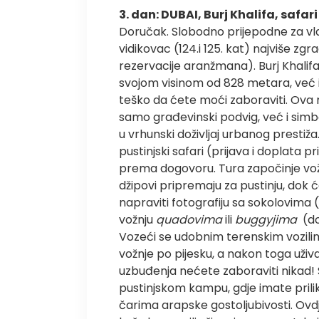
3. dan: DUBAI, Burj Khalifa, safari
Doručak. Slobodno prijepodne za vl
vidikovac (124.i 125. kat) najviše zgr
rezervacije aranžmana). Burj Khalif
svojom visinom od 828 metara, već
teško da ćete moći zaboraviti. Ova
samo građevinski podvig, već i simb
u vrhunski doživljaj urbanog presti
pustinjski safari (prijava i doplata
prema dogovoru. Tura započinje vo
džipovi pripremaju za pustinju, dok ć
napraviti fotografiju sa sokolovima (
vožnju
quadovima
ili
buggyjima
(do
Vozeći se udobnim terenskim vozilim
vožnje po pijesku, a nakon toga uživa
uzbuđenja nećete zaboraviti nikad! S
pustinjskom kampu, gdje imate priliku
čarima arapske gostoljubivosti. Ovd