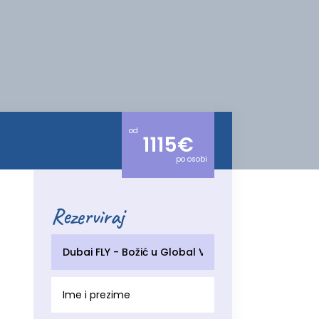
od
1115€
po osobi
Rezerviraj