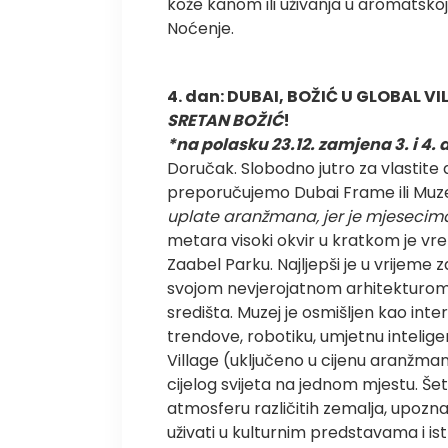
kože kanom ili uživanja u aromatskoj
Noćenje.
4. dan:
DUBAI, BOŽIĆ U GLOBAL VI
SRETAN BOŽIĆ
!
*na polasku 23.12. zamjena 3. i 4.
Doručak. Slobodno jutro za vlastite
preporučujemo Dubai Frame ili Muz
uplate aranžmana, jer je mjesecim
metara visoki okvir u kratkom je v
Zaabel Parku. Najljepši je u vrijeme
svojom nevjerojatnom arhitekturom,
središta. Muzej je osmišljen kao inte
trendove, robotiku, umjetnu intelig
Village (uključeno u cijenu aranžmana
cijelog svijeta na jednom mjestu. Šet
atmosferu različitih zemalja, upoznat
uživati u kulturnim predstavama i istr