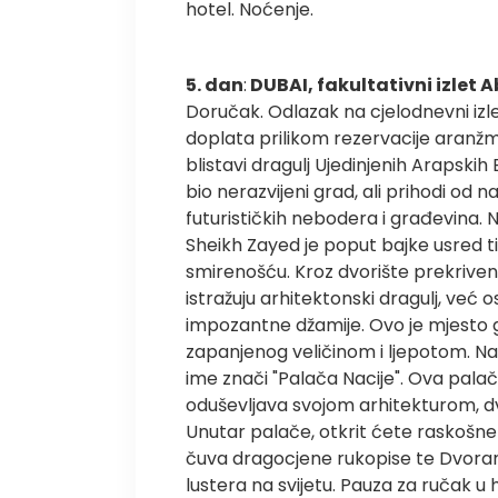
hotel. Noćenje.
5. dan
:
DUBAI, fakultativni izlet 
Doručak. Odlazak na cjelodnevni izle
doplata prilikom rezervacije aranžm
blistavi dragulj Ujedinjenih Arapskih
bio nerazvijeni grad, ali prihodi od
futurističkih nebodera i građevina. 
Sheikh Zayed je poput bajke usred tiši
smirenošću. Kroz dvorište prekrive
istražuju arhitektonski dragulj, već 
impozantne džamije. Ovo je mjesto gd
zapanjenog veličinom i ljepotom. N
ime znači "Palača Nacije". Ova palač
oduševljava svojom arhitekturom, dvo
Unutar palače, otkrit ćete raskošne
čuva dragocjene rukopise te Dvoranu
lustera na svijetu. Pauza za ručak u 