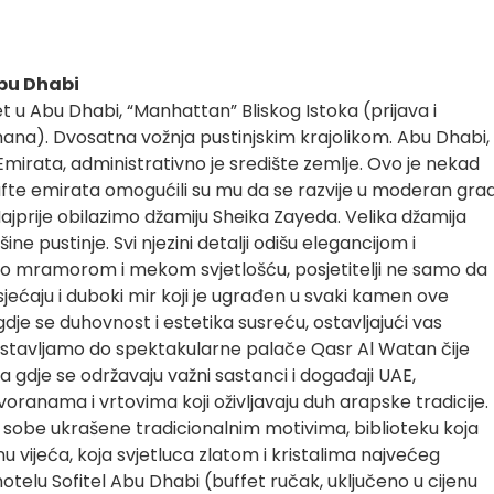
Abu Dhabi
t u Abu Dhabi, “Manhattan” Bliskog Istoka (prijava i
ana). Dvosatna vožnja pustinjskim krajolikom. Abu Dhabi,
 Emirata, administrativno je središte zemlje. Ovo je nekad
 nafte emirata omogućili su mu da se razvije u moderan gra
Najprije obilazimo džamiju Sheika Zayeda. Velika džamija
ne pustinje. Svi njezini detalji odišu elegancijom i
no mramorom i mekom svjetlošću, posjetitelji ne samo da
osjećaju i duboki mir koji je ugrađen u svaki kamen ove
je se duhovnost i estetika susreću, ostavljajući vas
astavljamo do spektakularne palače Qasr Al Watan čije
a gdje se održavaju važni sastanci i događaji UAE,
ranama i vrtovima koji oživljavaju duh arapske tradicije.
 sobe ukrašene tradicionalnim motivima, biblioteku koja
 vijeća, koja svjetluca zlatom i kristalima najvećeg
hotelu Sofitel Abu Dhabi (buffet ručak, uključeno u cijenu