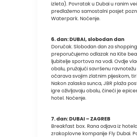
izleta). Povratak u Dubai u ranim ve
predlažemo samostalni posjet pozn
Waterpark. Noćenje.
6. dan: DUBAI, slobodan dan
Doručak. Slobodan dan za shopping i 
preporučujemo odlazak na Kite beach
ljubitelje sportova na vodi. Ovdje v
obalu, pružajući savršenu ravnotežu
očarava svojim zlatnim pijeskom, t
Nakon zalaska sunca, JBR plaža posta
igre oživljavaju obalu, čineći je e
hotel. Noćenje.
7. dan: DUBAI – ZAGREB
Breakfast box. Rana odjava iz hotela
zrakoplovne kompanije Fly Dubai. Po