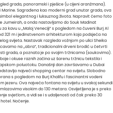
led grada, panoramski i pješice (u cijeni aranžmana).
i Marine. Sagrađena kao moderni grad unutar grada, ova
simbol elegantnog i luksuznog života. Napravit ćemo foto
že Jumeirah, a onda nastavljamo do Souk Madinat
za kavu u „Maloj Veneciji“ s pogledom na čuveni Burj Al
od 321 m i jedinstvenom arhitekturom koja podsjeća na
 cijelog svijeta. Nastavak razgleda vožnjom po ulici Sheika
avamo na „abra“, tradicionalni drveni brodić u četvrti
esti grada, a poznata je po svojim tržnicama (soukovima).
boje i okuse raznih začina uz šarenu tržnicu tekstila i
rapskom poluotoku. Današnji dan završavamo u Dubai
predstavlja najveći shopping centar na svijetu. Slobodno
rana s pogledom na Burj Khalifu i fascinantni vodeni
 jezeru. Ova najveća fontana na svijetu u svakoj sekundi
 u mlazovima visokim do 130 metara. Osvijetljena je s preko
nje svjetlom, a vidi se i s udaljenosti od čak preko 30
hotel. Noćenje.