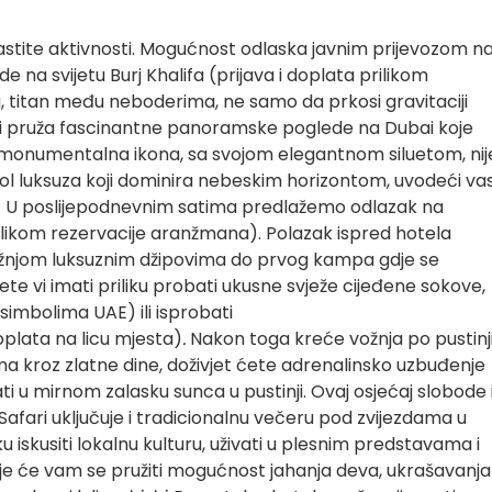
astite aktivnosti. Mogućnost odlaska javnim prijevozom n
ade na svijetu Burj Khalifa (prijava i doplata prilikom
a, titan među neboderima, ne samo da prkosi gravitaciji
 i pruža fascinantne panoramske poglede na Dubai koje
 monumentalna ikona, sa svojom elegantnom siluetom, nij
ol luksuza koji dominira nebeskim horizontom, uvodeći va
ža. U poslijepodnevnim satima predlažemo odlazak na
 prilikom rezervacije aranžmana). Polazak ispred hotela
žnjom luksuznim džipovima do prvog kampa gdje se
ete vi imati priliku probati ukusne svježe cijeđene sokove,
simbolima UAE) ili isprobati
plata na licu mjesta)
.
Nakon toga kreće vožnja po pustinji
a kroz zlatne dine, doživjet ćete adrenalinsko uzbuđenje
ti u mirnom zalasku sunca u pustinji. Ovaj osjećaj slobode 
afari uključuje i tradicionalnu večeru pod zvijezdama u
 iskusiti lokalnu kulturu, uživati u plesnim predstavama i
je će vam se pružiti mogućnost jahanja deva, ukrašavanja