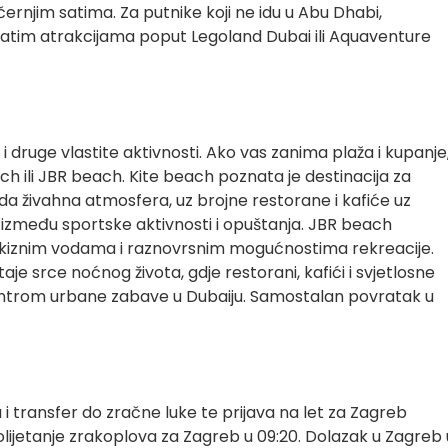
černjim satima. Za putnike koji ne idu u Abu Dhabi,
atim atrakcijama poput Legoland Dubai ili Aquaventure
druge vlastite aktivnosti. Ako vas zanima plaža i kupanje
 ili JBR beach. Kite beach poznata je destinacija za
lada živahna atmosfera, uz brojne restorane i kafiće uz
 između sportske aktivnosti i opuštanja. JBR beach
irkiznim vodama i raznovrsnim mogućnostima rekreacije.
je srce noćnog života, gdje restorani, kafići i svjetlosne
picentrom urbane zabave u Dubaiju. Samostalan povratak u
 i transfer do zračne luke te prijava na let za Zagreb
lijetanje zrakoplova za Zagreb u 09:20. Dolazak u Zagreb 