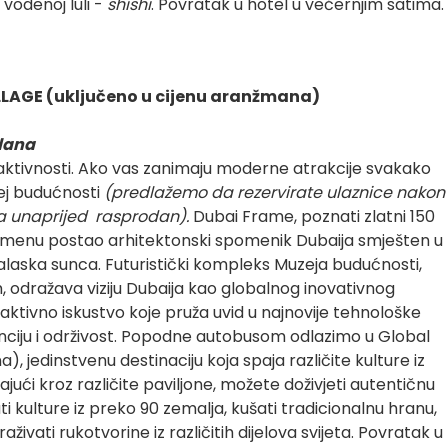
 vodenoj luli -
shishi
. Povratak u hotel u večernjim satima.
LLAGE (uključeno u cijenu aranžmana)
 dana
 aktivnosti. Ako vas zanimaju moderne atrakcije svakako
ej budućnosti
(predlažemo da rezervirate ulaznice nakon
a unaprijed rasprodan).
Dubai Frame, poznati zlatni 150
remenu postao arhitektonski spomenik Dubaija smješten u
 zalaska sunca. Futuristički kompleks Muzeja budućnosti,
 odražava viziju Dubaija kao globalnog inovativnog
raktivno iskustvo koje pruža uvid u najnovije tehnološke
enciju i održivost. Popodne autobusom odlazimo u Global
), jedinstvenu destinaciju koja spaja različite kulture iz
ajući kroz različite paviljone, možete doživjeti autentičnu
i kulture iz preko 90 zemalja, kušati tradicionalnu hranu,
aživati rukotvorine iz različitih dijelova svijeta. Povratak u