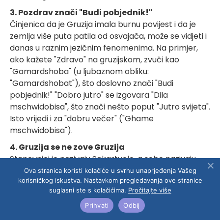
3. Pozdrav znači "Budi pobjednik!"
Činjenica da je Gruzija imala burnu povijest i da je
zemlja više puta patila od osvajača, može se vidjeti i
danas u raznim jezičnim fenomenima. Na primjer,
ako kažete "Zdravo" na gruzijskom, zvuči kao
"Gamardshoba" (u ljubaznom obliku:
"Gamardshobat"), što doslovno znači "Budi
pobjednik!" "Dobro jutro" se izgovara "Dila
mschwidobisa", što znači nešto poput "Jutro svijeta".
Isto vrijedi i za "dobru večer" ("Ghame
mschwidobisa").
4. Gruzija se ne zove Gruzija
Stanovnici je nazivaju Sakartvelo, a sebe nazivaju
Kartveli, što najvjerojatnije potječe iz središnje regije
Ova stranica koristi kolačiće u svrhu unaprjeđenja Vašeg
korisničkog iskustva. Nastavkom pregledavanja ove stranice
Gruzije – Kartlija. Također, postoji rasprava o tome
suglasni ste s kolačićima.
Pročitajte više
odakle potječe ime Gruzija; dolazi li od Svetog Jurja,
zaštitnika ove zemlje; ili od grčkog imena za
Prihvati
Odbij
poljoprivredna plemena Georgi; ili od perzijsko-