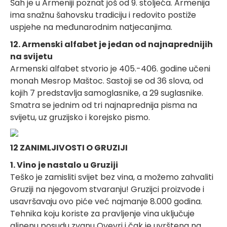
Šah je u Armeniji poznat još od 9. stoljeća. Armenija
ima snažnu šahovsku tradiciju i redovito postiže
uspjehe na međunarodnim natjecanjima.
12. Armenski alfabet je jedan od najnaprednijih
na svijetu
Armenski alfabet stvorio je 405.-406. godine učeni
monah Mesrop Maštoc. Sastoji se od 36 slova, od
kojih 7 predstavlja samoglasnike, a 29 suglasnike.
Smatra se jednim od tri najnaprednija pisma na
svijetu, uz gruzijsko i korejsko pismo.
12 ZANIMLJIVOSTI O GRUZIJI
1. Vino je nastalo u Gruziji
Teško je zamisliti svijet bez vina, a možemo zahvaliti
Gruziji na njegovom stvaranju! Gruzijci proizvode i
usavršavaju ovo piće već najmanje 8.000 godina.
Tehnika koju koriste za pravljenje vina uključuje
glinenu posudu zvanu Qvevri i čak je uvrštena na