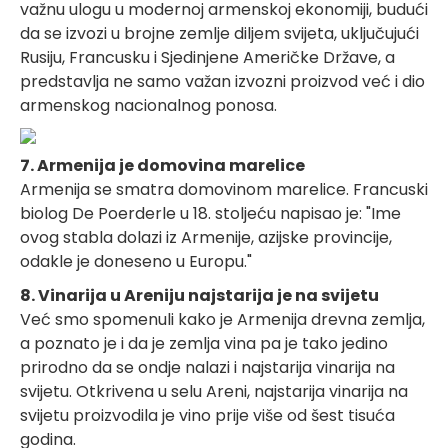
važnu ulogu u modernoj armenskoj ekonomiji, budući
da se izvozi u brojne zemlje diljem svijeta, uključujući
Rusiju, Francusku i Sjedinjene Američke Države, a
predstavlja ne samo važan izvozni proizvod već i dio
armenskog nacionalnog ponosa.
7. Armenija je domovina marelice
Armenija se smatra domovinom marelice. Francuski
biolog De Poerderle u 18. stoljeću napisao je: "Ime
ovog stabla dolazi iz Armenije, azijske provincije,
odakle je doneseno u Europu."
8. Vinarija u Areniju najstarija je na svijetu
Već smo spomenuli kako je Armenija drevna zemlja,
a poznato je i da je zemlja vina pa je tako jedino
prirodno da se ondje nalazi i najstarija vinarija na
svijetu. Otkrivena u selu Areni, najstarija vinarija na
svijetu proizvodila je vino prije više od šest tisuća
godina.