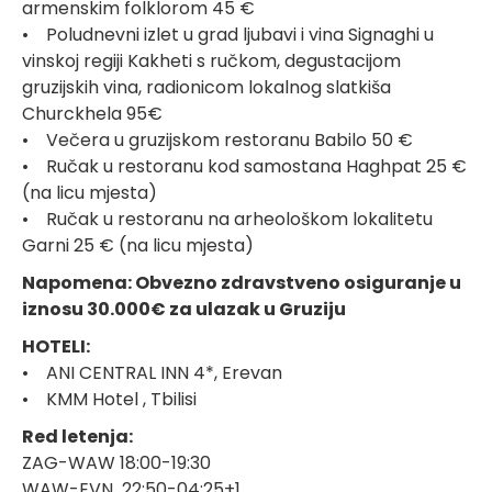
armenskim folklorom 45 €
• Poludnevni izlet u grad ljubavi i vina Signaghi u
vinskoj regiji Kakheti s ručkom, degustacijom
gruzijskih vina, radionicom lokalnog slatkiša
Churckhela 95€
• Večera u gruzijskom restoranu Babilo 50 €
• Ručak u restoranu kod samostana Haghpat 25 €
(na licu mjesta)
• Ručak u restoranu na arheološkom lokalitetu
Garni 25 € (na licu mjesta)
Napomena: Obvezno zdravstveno osiguranje u
iznosu 30.000€ za ulazak u Gruziju
HOTELI:
• ANI CENTRAL INN 4*, Erevan
• KMM Hotel , Tbilisi
Red letenja:
ZAG-WAW 18:00-19:30
WAW-EVN 22:50-04:25+1