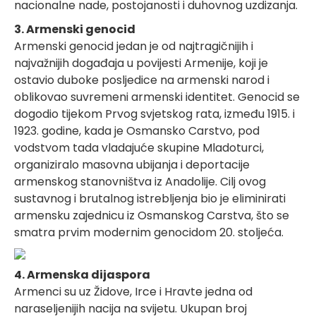
nacionalne nade, postojanosti i duhovnog uzdizanja.
3. Armenski genocid
Armenski genocid jedan je od najtragičnijih i
najvažnijih događaja u povijesti Armenije, koji je
ostavio duboke posljedice na armenski narod i
oblikovao suvremeni armenski identitet. Genocid se
dogodio tijekom Prvog svjetskog rata, između 1915. i
1923. godine, kada je Osmansko Carstvo, pod
vodstvom tada vladajuće skupine Mladoturci,
organiziralo masovna ubijanja i deportacije
armenskog stanovništva iz Anadolije. Cilj ovog
sustavnog i brutalnog istrebljenja bio je eliminirati
armensku zajednicu iz Osmanskog Carstva, što se
smatra prvim modernim genocidom 20. stoljeća.
4. Armenska dijaspora
Armenci su uz Židove, Irce i Hravte jedna od
naraseljenijih nacija na svijetu. Ukupan broj