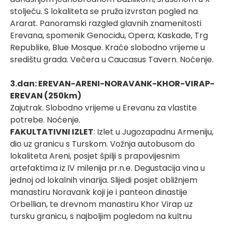
stoljeću. S lokaliteta se pruža izvrstan pogled na
Ararat. Panoramski razgled glavnih znamenitosti
Erevana, spomenik Genocidu, Opera, Kaskade, Trg
Republike, Blue Mosque. Kraće slobodno vrijeme u
središtu grada. Večera u Caucasus Tavern. Noćenje.
3.dan: EREVAN-ARENI-NORAVANK-KHOR-VIRAP-
EREVAN (250km)
Zajutrak. Slobodno vrijeme u Erevanu za vlastite
potrebe. Noćenje.
FAKULTATIVNI IZLET
: Izlet u Jugozapadnu Armeniju,
dio uz granicu s Turskom. Vožnja autobusom do
lokaliteta Areni, posjet špilji s prapovijesnim
artefaktima iz IV milenija pr.n.e. Degustacija vina u
jednoj od lokalnih vinarija. Slijedi posjet obližnjem
manastiru Noravank koji je i panteon dinastije
Orbellian, te drevnom manastiru Khor Virap uz
tursku granicu, s najboljim pogledom na kultnu