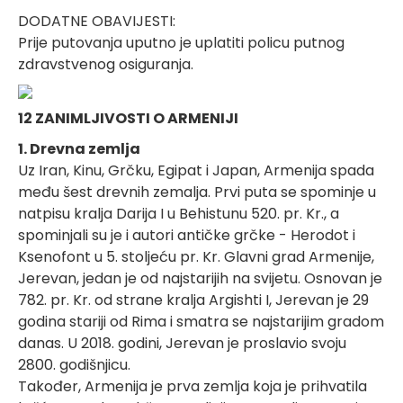
DODATNE OBAVIJESTI:
Prije putovanja uputno je uplatiti policu putnog
zdravstvenog osiguranja.
12 ZANIMLJIVOSTI O ARMENIJI
1. Drevna zemlja
Uz Iran, Kinu, Grčku, Egipat i Japan, Armenija spada
među šest drevnih zemalja. Prvi puta se spominje u
natpisu kralja Darija I u Behistunu 520. pr. Kr., a
spominjali su je i autori antičke grčke - Herodot i
Ksenofont u 5. stoljeću pr. Kr. Glavni grad Armenije,
Jerevan, jedan je od najstarijih na svijetu. Osnovan je
782. pr. Kr. od strane kralja Argishti I, Jerevan je 29
godina stariji od Rima i smatra se najstarijim gradom
danas. U 2018. godini, Jerevan je proslavio svoju
2800. godišnjicu.
Također, Armenija je prva zemlja koja je prihvatila