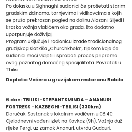
Po dolasku u Sighnaghi, sudionici će prošetati starim
gradskim zidinama, tornjevima i vidikovcima s kojih
se pruža prekrasan pogled na dolinu Alazani. Slijedi i
kratka vožnja vlakićem oko grada, što dodatno
upotpunjuje doživljaj.
Program uključuje i radionicu izrade tradicionalnog
gruzijskog slatkiša „Churchkhela“, tijekom koje će
sudionici moći vidjeti i isprobati proces pripreme
ovog poznatog domaćeg specijaliteta. Povratak u
Tbilisi.
Doplata: Večera u gruzijskom restoranu Babilo
6.dan: TBILISI -STEPANTSMINDA – ANANURI
FORTRESS - KAZBEGHI-TBILISI (330km)
Doručak. Sastanak s lokalnim vodičem u 08:40.
Cjelodnevni vođeni izlet na Kavkaz (9h). Vožnja duž
rijeke Tergi, uz zamak Ananuri, utvrdu Gudauri,