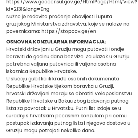
https://www.geoconsul.gov.ge/HtmlPage/Html/View?
id=2131&lang=Eng
Nužno je redovito praćenje obavijesti i uputa
gruzijskog Ministarstva zdravstva, koje se nalaze na
poveznicama:
https://stopcov.ge/en
OSNOVNA KONZULARNA INFORMACIJA:
Hrvatski državljani u Gruziju mogu putovati i ondje
boraviti do godinu dana bez vize. Za ulazak u Gruziju
potrebna valjana putovnica ili valjana osobna
iskaznica Republike Hrvatske.
U slučaju gubitka ili krađe osobnih dokumenata
Republike Hrvatske tijekom boravka u Gruziji,
hrvatski državljani moraju se obratiti Veleposlanstvu
Republike Hrvatske u Bakuu zbog izdavanja putnog
lista za povratak u Hrvatsku. Putni list izdaje se u
suradnji s hrvatskim počasnim konzulom pri čemu
postupak izdavanja putnog lista i njegova dostava u
Gruziju mogu potrajati nekoliko dana.