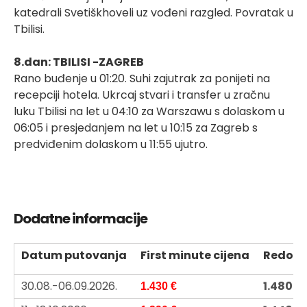
katedrali Svetiškhoveli uz vođeni razgled. Povratak u
Tbilisi.
8.dan: TBILISI -ZAGREB
Rano buđenje u 01:20. Suhi zajutrak za ponijeti na
recepciji hotela. Ukrcaj stvari i transfer u zračnu
luku Tbilisi na let u 04:10 za Warszawu s dolaskom u
06:05 i presjedanjem na let u 10:15 za Zagreb s
predviđenim dolaskom u 11:55 ujutro.
Dodatne informacije
Datum putovanja
First minute cijena
Redovn
30.08.-06.09.2026.
1.480 €
1.430 €