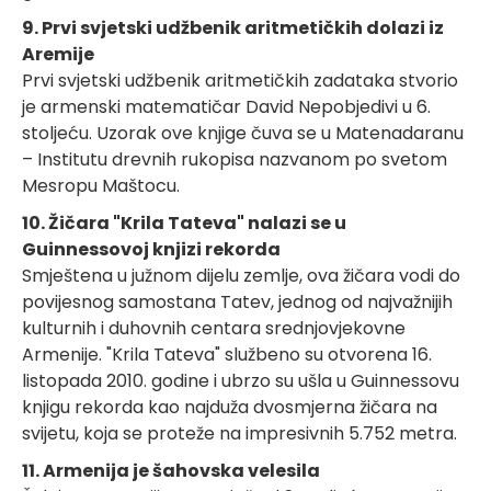
9. Prvi svjetski udžbenik aritmetičkih dolazi iz
Aremije
Prvi svjetski udžbenik aritmetičkih zadataka stvorio
je armenski matematičar David Nepobjedivi u 6.
stoljeću. Uzorak ove knjige čuva se u Matenadaranu
– Institutu drevnih rukopisa nazvanom po svetom
Mesropu Maštocu.
10. Žičara "Krila Tateva" nalazi se u
Guinnessovoj knjizi rekorda
Smještena u južnom dijelu zemlje, ova žičara vodi do
povijesnog samostana Tatev, jednog od najvažnijih
kulturnih i duhovnih centara srednjovjekovne
Armenije. "Krila Tateva" službeno su otvorena 16.
listopada 2010. godine i ubrzo su ušla u Guinnessovu
knjigu rekorda kao najduža dvosmjerna žičara na
svijetu, koja se proteže na impresivnih 5.752 metra.
11. Armenija je šahovska velesila