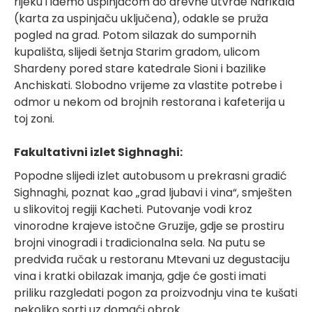
rijeku i idemo uspinjačom do drevne utvrde Narikala
(karta za uspinjaču uključena), odakle se pruža
pogled na grad. Potom silazak do sumpornih
kupališta, slijedi šetnja Starim gradom, ulicom
Shardeny pored stare katedrale Sioni i bazilike
Anchiskati. Slobodno vrijeme za vlastite potrebe i
odmor u nekom od brojnih restorana i kafeterija u
toj zoni.
Fakultativni izlet Sighnaghi:
Popodne slijedi izlet autobusom u prekrasni gradić
Sighnaghi, poznat kao „grad ljubavi i vina“, smješten
u slikovitoj regiji Kacheti. Putovanje vodi kroz
vinorodne krajeve istočne Gruzije, gdje se prostiru
brojni vinogradi i tradicionalna sela. Na putu se
predviđa ručak u restoranu Mtevani uz degustaciju
vina i kratki obilazak imanja, gdje će gosti imati
priliku razgledati pogon za proizvodnju vina te kušati
nekoliko sorti uz domaći obrok.