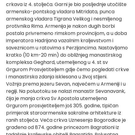
crkava iz 4. stoljeća. Garni je bio posljednje utočište
armensko-pontskog vladara Mitridata, punca
armenskog vladara Tigrana Velikog i nesmiljenog
protivnika Rima. Armenija je nakon dugih borbi
postala privremeno rimskom provincijom, a u doba
imperatora Hadrijana vazalnim kraljevstvom i
saveznicom u ratovima s Perzijancima. Nastavljamo
kratko (10 km-20 min) do obližnjeg manastirskog
kompleksa Geghard, utemeljenog u 4. st sv
Grgurom Prosvjetiteljem gdje ćemo pogledati crkve
i manastirska zdanja isklesana u živoj stijeni.
Vožnja prema jezeru Sevan, najvećem u Armeniji i u
regiji. Na poluotoku se nalazi manastir Sevanavank,
čija je manja crkva Sv Apostola utemeljena
Grgurom prosvjetiteljem još 305. godine, tipičan
primjerak staroarmenske sakralne arhitekture iz
ranih stoljeća. Veća crkva Uznesenja Bogorodice je
građena od 874. godine princezom Bagrationi iz
tadašnje kraljevske obitelji Bagratida. Polusatna