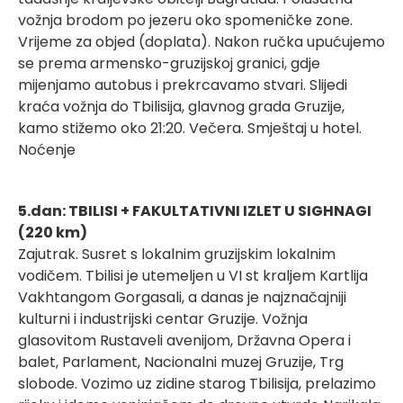
vožnja brodom po jezeru oko spomeničke zone.
Vrijeme za objed (doplata). Nakon ručka upućujemo
se prema armensko-gruzijskoj granici, gdje
mijenjamo autobus i prekrcavamo stvari. Slijedi
kraća vožnja do Tbilisija, glavnog grada Gruzije,
kamo stižemo oko 21:20. Večera. Smještaj u hotel.
Noćenje
5.dan: TBILISI + FAKULTATIVNI IZLET U SIGHNAGI
(220 km)
Zajutrak. Susret s lokalnim gruzijskim lokalnim
vodičem. Tbilisi je utemeljen u VI st kraljem Kartlija
Vakhtangom Gorgasali, a danas je najznačajniji
kulturni i industrijski centar Gruzije. Vožnja
glasovitom Rustaveli avenijom, Državna Opera i
balet, Parlament, Nacionalni muzej Gruzije, Trg
slobode. Vozimo uz zidine starog Tbilisija, prelazimo