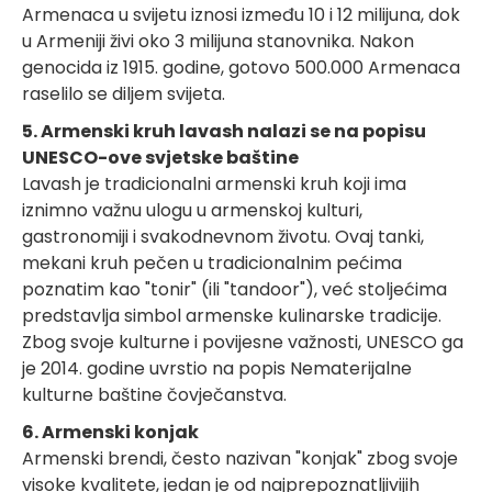
Armenaca u svijetu iznosi između 10 i 12 milijuna, dok
u Armeniji živi oko 3 milijuna stanovnika. Nakon
genocida iz 1915. godine, gotovo 500.000 Armenaca
raselilo se diljem svijeta.
5. Armenski kruh lavash nalazi se na popisu
UNESCO-ove svjetske baštine
Lavash je tradicionalni armenski kruh koji ima
iznimno važnu ulogu u armenskoj kulturi,
gastronomiji i svakodnevnom životu. Ovaj tanki,
mekani kruh pečen u tradicionalnim pećima
poznatim kao "tonir" (ili "tandoor"), već stoljećima
predstavlja simbol armenske kulinarske tradicije.
Zbog svoje kulturne i povijesne važnosti, UNESCO ga
je 2014. godine uvrstio na popis Nematerijalne
kulturne baštine čovječanstva.
6. Armenski konjak
Armenski brendi, često nazivan "konjak" zbog svoje
visoke kvalitete, jedan je od najprepoznatljivijih