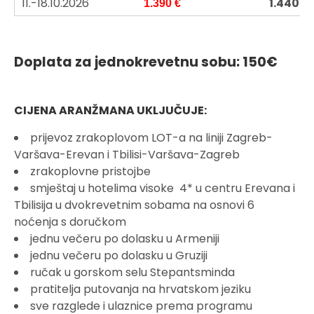
11.-18.10.2026
1.440 €
1.390 €
Doplata za jednokrevetnu sobu: 150€
CIJENA ARANŽMANA UKLJUČUJE:
prijevoz zrakoplovom LOT-a na liniji Zagreb-
Varšava-Erevan i Tbilisi-Varšava-Zagreb
zrakoplovne pristojbe
smještaj u hotelima visoke 4* u centru Erevana i
Tbilisija u dvokrevetnim sobama na osnovi 6
noćenja s doručkom
jednu večeru po dolasku u Armeniji
jednu večeru po dolasku u Gruziji
ručak u gorskom selu Stepantsminda
pratitelja putovanja na hrvatskom jeziku
sve razglede i ulaznice prema programu