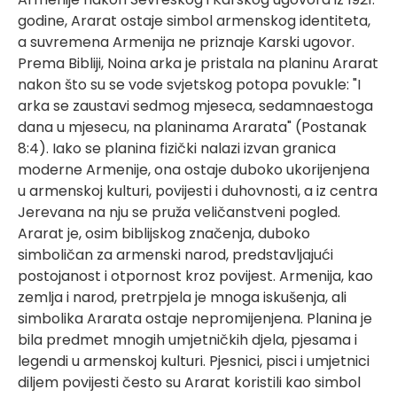
godine, Ararat ostaje simbol armenskog identiteta,
a suvremena Armenija ne priznaje Karski ugovor.
Prema Bibliji, Noina arka je pristala na planinu Ararat
nakon što su se vode svjetskog potopa povukle: "I
arka se zaustavi sedmog mjeseca, sedamnaestoga
dana u mjesecu, na planinama Ararata" (Postanak
8:4). Iako se planina fizički nalazi izvan granica
moderne Armenije, ona ostaje duboko ukorijenjena
u armenskoj kulturi, povijesti i duhovnosti, a iz centra
Jerevana na nju se pruža veličanstveni pogled.
Ararat je, osim biblijskog značenja, duboko
simboličan za armenski narod, predstavljajući
postojanost i otpornost kroz povijest. Armenija, kao
zemlja i narod, pretrpjela je mnoga iskušenja, ali
simbolika Ararata ostaje nepromijenjena. Planina je
bila predmet mnogih umjetničkih djela, pjesama i
legendi u armenskoj kulturi. Pjesnici, pisci i umjetnici
diljem povijesti često su Ararat koristili kao simbol