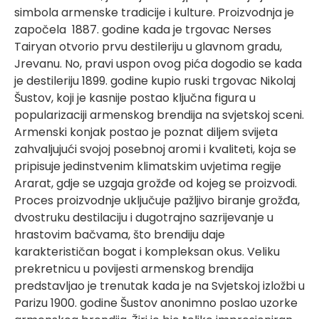
simbola armenske tradicije i kulture. Proizvodnja je
započela 1887. godine kada je trgovac Nerses
Tairyan otvorio prvu destileriju u glavnom gradu,
Jrevanu. No, pravi uspon ovog pića dogodio se kada
je destileriju 1899. godine kupio ruski trgovac Nikolaj
Šustov, koji je kasnije postao ključna figura u
popularizaciji armenskog brendija na svjetskoj sceni.
Armenski konjak postao je poznat diljem svijeta
zahvaljujući svojoj posebnoj aromi i kvaliteti, koja se
pripisuje jedinstvenim klimatskim uvjetima regije
Ararat, gdje se uzgaja grožđe od kojeg se proizvodi.
Proces proizvodnje uključuje pažljivo biranje grožđa,
dvostruku destilaciju i dugotrajno sazrijevanje u
hrastovim bačvama, što brendiju daje
karakterističan bogat i kompleksan okus. Veliku
prekretnicu u povijesti armenskog brendija
predstavljao je trenutak kada je na Svjetskoj izložbi u
Parizu 1900. godine Šustov anonimno poslao uzorke