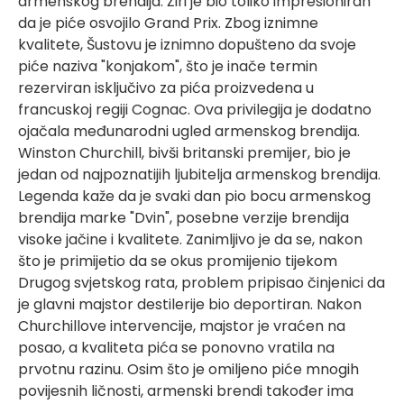
armenskog brendija. Žiri je bio toliko impresioniran
da je piće osvojilo Grand Prix. Zbog iznimne
kvalitete, Šustovu je iznimno dopušteno da svoje
piće naziva "konjakom", što je inače termin
rezerviran isključivo za pića proizvedena u
francuskoj regiji Cognac. Ova privilegija je dodatno
ojačala međunarodni ugled armenskog brendija.
Winston Churchill, bivši britanski premijer, bio je
jedan od najpoznatijih ljubitelja armenskog brendija.
Legenda kaže da je svaki dan pio bocu armenskog
brendija marke "Dvin", posebne verzije brendija
visoke jačine i kvalitete. Zanimljivo je da se, nakon
što je primijetio da se okus promijenio tijekom
Drugog svjetskog rata, problem pripisao činjenici da
je glavni majstor destilerije bio deportiran. Nakon
Churchillove intervencije, majstor je vraćen na
posao, a kvaliteta pića se ponovno vratila na
prvotnu razinu. Osim što je omiljeno piće mnogih
povijesnih ličnosti, armenski brendi također ima