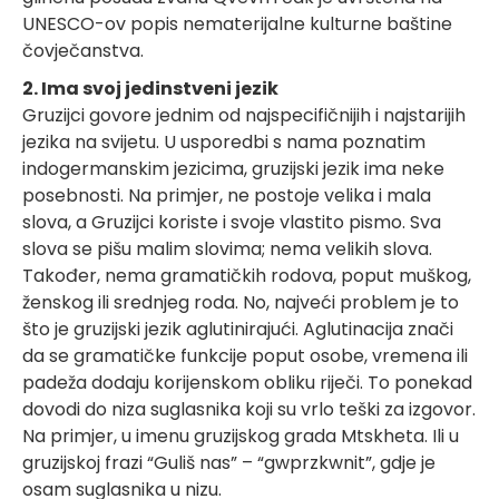
UNESCO-ov popis nematerijalne kulturne baštine
čovječanstva.
2. Ima svoj jedinstveni jezik
Gruzijci govore jednim od najspecifičnijih i najstarijih
jezika na svijetu. U usporedbi s nama poznatim
indogermanskim jezicima, gruzijski jezik ima neke
posebnosti. Na primjer, ne postoje velika i mala
slova, a Gruzijci koriste i svoje vlastito pismo. Sva
slova se pišu malim slovima; nema velikih slova.
Također, nema gramatičkih rodova, poput muškog,
ženskog ili srednjeg roda. No, najveći problem je to
što je gruzijski jezik aglutinirajući. Aglutinacija znači
da se gramatičke funkcije poput osobe, vremena ili
padeža dodaju korijenskom obliku riječi. To ponekad
dovodi do niza suglasnika koji su vrlo teški za izgovor.
Na primjer, u imenu gruzijskog grada Mtskheta. Ili u
gruzijskoj frazi “Guliš nas” – “gwprzkwnit”, gdje je
osam suglasnika u nizu.