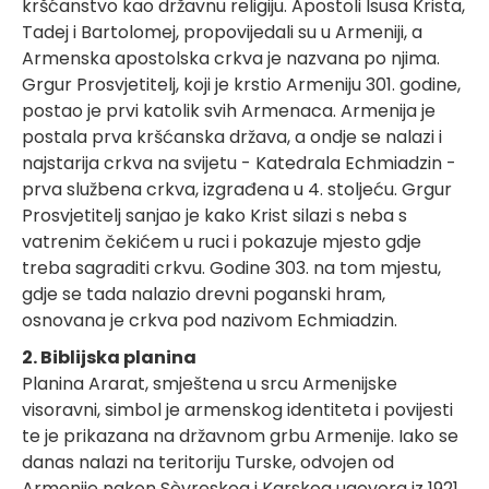
kršćanstvo kao državnu religiju. Apostoli Isusa Krista,
Tadej i Bartolomej, propovijedali su u Armeniji, a
Armenska apostolska crkva je nazvana po njima.
Grgur Prosvjetitelj, koji je krstio Armeniju 301. godine,
postao je prvi katolik svih Armenaca. Armenija je
postala prva kršćanska država, a ondje se nalazi i
najstarija crkva na svijetu - Katedrala Echmiadzin -
prva službena crkva, izgrađena u 4. stoljeću. Grgur
Prosvjetitelj sanjao je kako Krist silazi s neba s
vatrenim čekićem u ruci i pokazuje mjesto gdje
treba sagraditi crkvu. Godine 303. na tom mjestu,
gdje se tada nalazio drevni poganski hram,
osnovana je crkva pod nazivom Echmiadzin.
2. Biblijska planina
Planina Ararat, smještena u srcu Armenijske
visoravni, simbol je armenskog identiteta i povijesti
te je prikazana na državnom grbu Armenije. Iako se
danas nalazi na teritoriju Turske, odvojen od
Armenije nakon Sèvreskog i Karskog ugovora iz 1921.