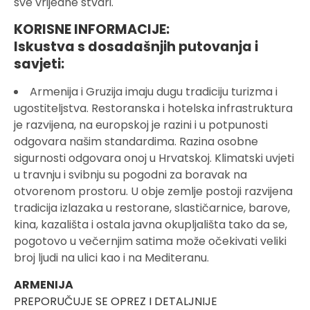
sve vrijedne stvari.
KORISNE INFORMACIJE:
Iskustva s dosadašnjih putovanja i
savjeti:
Armenija i Gruzija imaju dugu tradiciju turizma i
ugostiteljstva. Restoranska i hotelska infrastruktura
je razvijena, na europskoj je razini i u potpunosti
odgovara našim standardima. Razina osobne
sigurnosti odgovara onoj u Hrvatskoj. Klimatski uvjeti
u travnju i svibnju su pogodni za boravak na
otvorenom prostoru. U obje zemlje postoji razvijena
tradicija izlazaka u restorane, slastičarnice, barove,
kina, kazališta i ostala javna okupljališta tako da se,
pogotovo u večernjim satima može očekivati veliki
broj ljudi na ulici kao i na Mediteranu.
ARMENIJA
PREPORUČUJE SE OPREZ I DETALJNIJE