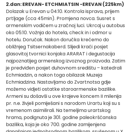
2.dan: EREVAN- ETCHMIATSIN -EREVAN (225km)
Dolazak u Erevan u 04:10. Kontrola isprava, prijem
prtljage (cca 45min). Promjena novca. Susret s
armenskim vodičem u zračnoj luci. Ukrcaj u autobus
oko 05:10. Vožnja do hotela, check in i odmor u
hotelu. Doručak. Nakon doručka krećemo do
obližnjeg Tsitsernakaberd. Slijedi kraći posjet
glasovitoj tvornici konjaka ARARAT i degustacija
najpoznatijeg armenskog izvoznog proizvoda. Zatim
je predviđen posjet duhovnom središtu – katedrali
Echmiadzin, a nakon toga obilazak Muzeja
Echmiadzina. Nastavljamo do Zvartnotsa gdje
možemo vidjeti ostatke staroarmenske bazilike.
Armeni su došavši u ove krajeve koncem II milenija
pr. n.e. živjeli pomiješani s narodom Urartu koji su s
vremenom asimilirali. Na temeljima urartskog
hrama, podignuta je 301. godine paleokršćanska
bazilika, koja je oko 700. godine zamijenjena
današnjom jednobrodnom bazilikom, srušenom u X