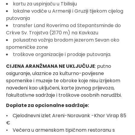
kartu za uspinjaču u Tbilisiju
lokalne vodiče u Armeniji i Gruziji tijekom cijelog
putovanja
transfer Land Roverima od Stepantsminde do
Crkve Sv. Trojstva (2170 m) na Kavkazu
polusatna vožnja brodom jezerom Sevan oko
spomeničke zone
troškove organizacije i prodaje putovanja.
CIJENA ARANŽMANA NE UKLJUČUJE
: putno
osiguranje, ulaznice za kulturno-povijesne
spomenike i muzeje te obroke koje nisu izrijekom
navedeni kao uključeni, karte javnog prijevoza,
fakultativne sadržaje i troškove osobnih narudžbi.
Doplate za opcionalne sadržaje:
• Cjelodnevni izlet Areni-Noravank -Khor Virap 85
€
• Večera u armenskom tipičnom restoranu s