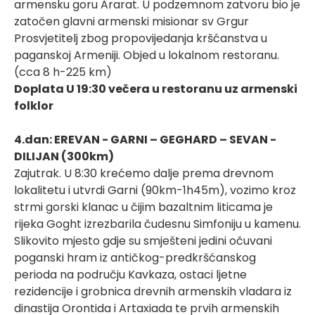
armensku goru Ararat. U podzemnom zatvoru bio je
zatočen glavni armenski misionar sv Grgur
Prosvjetitelj zbog propovijedanja kršćanstva u
paganskoj Armeniji. Objed u lokalnom restoranu.
(cca 8 h-225 km)
Doplata U 19:30 večera u restoranu uz armenski
folklor
4.dan: EREVAN - GARNI – GEGHARD – SEVAN -
DILIJAN (300km)
Zajutrak. U 8:30 krećemo dalje prema drevnom
lokalitetu i utvrdi Garni (90km-1h45m), vozimo kroz
strmi gorski klanac u čijim bazaltnim liticama je
rijeka Goght izrezbarila čudesnu Simfoniju u kamenu.
Slikovito mjesto gdje su smješteni jedini očuvani
poganski hram iz antičkog-predkršćanskog
perioda na području Kavkaza, ostaci ljetne
rezidencije i grobnica drevnih armenskih vladara iz
dinastija Orontida i Artaxiada te prvih armenskih