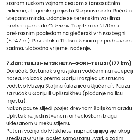
starom ruskom vojnom cestom s fantastičnim
vidicima, do gorskog mjesta Stepansminda. Ručak u
Stepantsminda. Odande se terenskim vozilima
prebacujemo do Crkve sv Trojstva na 2170m s
prekrasnim pogledom na glečerski vrh Kazbeghi
(5047 m). Povratak u Tbilisi u kasnim popodnevnim
satima. Slobodno vrijeme. Noćenje.
7.dan: TBILISI-MTSKHETA-GORI-TBILISI (177 km)
Doručak. Sastanak s gruzijskim vodičem na recepciji
hotea. Polazak prema Goriju i razgled uz stručno
vodstvo Muzeja Staljina (ulaznica uključena). Pauza
za ručak u Goriju ili Uplistsikheu (plaćanje na licu
mjesta).
Nakon pauze slijedi posjet drevnom špiljskom gradu
Uplistsikhe, jedinstvenom arheološkom blagu
uklesanom u meku stijenu.
Potom vožnja do Mtskhete, najznačajnijeg vjerskog
središta Gruzije: posjet samostanu Jvari, a zatim