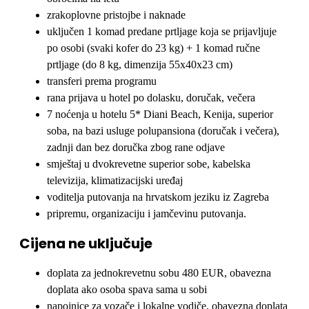
zrakoplovne pristojbe i naknade
uključen 1 komad predane prtljage koja se prijavljuje
po osobi (svaki kofer do 23 kg) + 1 komad ručne
prtljage (do 8 kg, dimenzija 55x40x23 cm)
transferi prema programu
rana prijava u hotel po dolasku, doručak, večera
7 noćenja u hotelu 5* Diani Beach, Kenija, superior
soba, na bazi usluge polupansiona (doručak i večera),
zadnji dan bez doručka zbog rane odjave
smještaj u dvokrevetne superior sobe, kabelska
televizija, klimatizacijski uređaj
voditelja putovanja na hrvatskom jeziku iz Zagreba
pripremu, organizaciju i jamčevinu putovanja.
Cijena ne uključuje
doplata za jednokrevetnu sobu 480 EUR, obavezna
doplata ako osoba spava sama u sobi
napojnice za vozače i lokalne vodiče, obavezna doplata