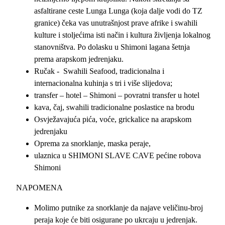
asfaltirane ceste Lunga Lunga (koja dalje vodi do TZ
granice) čeka vas unutrašnjost prave afrike i swahili
kulture i stoljećima isti način i kultura življenja lokalnog
stanovništva. Po dolasku u Shimoni lagana šetnja
prema arapskom jedrenjaku.
Ručak - Swahili Seafood, tradicionalna i
internacionalna kuhinja s tri i više slijedova;
transfer – hotel – Shimoni – povratni transfer u hotel
kava, čaj, swahili tradicionalne poslastice na brodu
Osvježavajuća pića, voće, grickalice na arapskom
jedrenjaku
Oprema za snorklanje, maska peraje,
ulaznica u SHIMONI SLAVE CAVE pećine robova
Shimoni
NAPOMENA
Molimo putnike za snorklanje da najave veličinu-broj
peraja koje će biti osigurane po ukrcaju u jedrenjak.