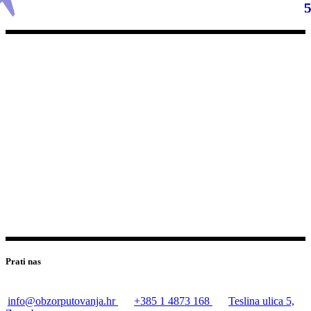
Prati nas
info@obzorputovanja.hr
+385 1 4873 168
Teslina ulica 5,