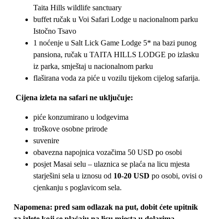
Taita Hills wildlife sanctuary
buffet ručak u Voi Safari Lodge u nacionalnom parku
Istočno Tsavo
1 noćenje u Salt Lick Game Lodge 5* na bazi punog
pansiona, ručak u TAITA HILLS LODGE po izlasku
iz parka, smještaj u nacionalnom parku
flaširana voda za piće u vozilu tijekom cijelog safarija.
Cijena izleta na safari ne uključuje:
piće konzumirano u lodgevima
troškove osobne prirode
suvenire
obavezna napojnica vozačima 50 USD po osobi
posjet Masai selu – ulaznica se plaća na licu mjesta
starješini sela u iznosu od
10-20 USD
po osobi, ovisi o
cjenkanju s poglavicom sela.
Napomena: pred sam odlazak na put, dobit ćete upitnik
za izlete koji se plaćaju na licu mjesta u dolarima