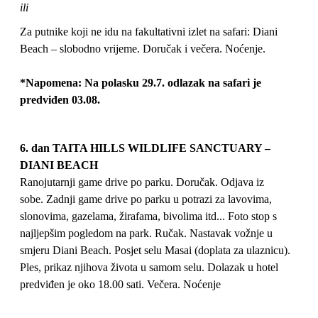
ili
Za putnike koji ne idu na fakultativni izlet na safari: Diani
Beach – slobodno vrijeme. Doručak i večera. Noćenje.
*Napomena:
Na polasku 29.7. odlazak na safari je
predviđen 03.08.
6. dan TAITA HILLS WILDLIFE SANCTUARY –
DIANI BEACH
Ranojutarnji game drive po parku. Doručak. Odjava iz
sobe. Zadnji game drive po parku u potrazi za lavovima,
slonovima, gazelama, žirafama, bivolima itd... Foto stop s
najljepšim pogledom na park. Ručak. Nastavak vožnje u
smjeru Diani Beach. Posjet selu Masai (doplata za ulaznicu).
Ples, prikaz njihova života u samom selu. Dolazak u hotel
predviđen je oko 18.00 sati. Večera. Noćenje