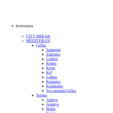
PUTOVANJA
CITY BREAK
MEDITERAN
Grčka
Santorini
Zakintos
Lezbos
Rodos
Kreta
Krf
Lefkas
Karpatos
Kefalonija
Sva ponuda Grčka
Turska
Alanya
Antalya
Belek