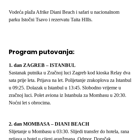
i
Vodeća plaža Afrike Diani Beach i safari u nacionalnom
safari
parku Istočni Tsavo i rezervatu Taita HIlls.
HOME
/
KENIJA –
Program putovanja:
DIANI
1.
dan ZAGREB – ISTANBUL
BEACH I
Sastanak putnika u Zračnoj luci Zagreb kod kioska Relay dva
sata prije leta. Prijava na let. Polijetanje zrakoplova za Istanbul
SAFARI
u 09:25. Dolazak u Istanbul u 13:45. Slobodno vrijeme u
zračnoj luci. Polet aviona iz Istanbula za Mombasu u 20:30.
Noćni let s obrocima.
2. dan MOMBASA – DIANI BEACH
Slijetanje u Mombasu u 03:30. Slijedi transfer do hotela, rana
prijava u hotel u cijeni aranžmana. Odmor. Doručak.