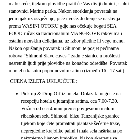
malo sreće, tijekom plovidbe pratit će Vas divlji dupini , stalni
stanovnici Marine parka. Nakon snorklanja povratak na
jedrenjak uz osvježenje, piće i voće. Jedrenje se nastavlja
prema WASINI OTOKU gdje nas očekuje bogati SEA
FOOD ručak sa tradicionalnim MANGROVE rakovima i
ostalim morskim delicijama, uz izbor piletine ili vege menu.
Nakon opuštanja povratak u Shimoni te posjet pećinama
robova "Shimoni Slave caves " zadnje stanice u prošlosti
nesretnih ljudi prije plovidbe na konačno odredište. Povratak
u hotel u kasnim popodnevnim satima (između 16 i 17 sati).
CIJENA IZLETA UKLJUČUJE :
Pick up & Drop Off iz hotela. Dolazak po goste na
recepciju hotela u jutarnjim satima, cca 7.00-7.30.
Vožnja od cca 45min prema povijesnom malom
ribarskom selu Shimoni, blizu Tanzanijske granice
tijekom koje ćete promatrati plantaže šećerne trske,
nepregledne krajolike palmi i mala sela raštrkana po
neizmjerno lijepom krajoliku. Nakon skretanja sa