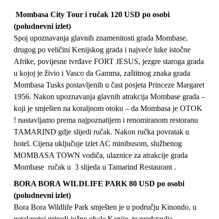
Mombasa City Tour i ručak 120 USD po osobi
(poludnevni izlet)
Spoj upoznavanja glavnih znamenitosti grada Mombase,
drugog po veličini Kenijskog grada i najveće luke istočne
Afrike, povijesne tvrđave FORT JESUS, jezgre staroga grada
u kojoj je živio i Vasco da Gamma, zaštitnog znaka grada
Mombasa Tusks postavljenih u čast posjeta Princeze Margaret
1956. Nakon upoznavanja glavnih atrakcija Mombase grada –
koji je smješten na koraljnom otoku – da Mombasa je OTOK
! nastavljamo prema najpoznatijem i renomiranom restoranu
TAMARIND gdje slijedi ručak. Nakon ručka povratak u
hotel. Cijena uključuje izlet AC minibusom, službenog
MOMBASA TOWN vodiča, ulaznice za atrakcije grada
Mombase ručak u 3 slijeda u Tamarind Restaurant .
BORA BORA WILDLIFE PARK 80 USD po osobi
(poludnevni izlet)
Bora Bora Wildlife Park smješten je u području Kinondo, u
netaknutoj prirodi južne obale Kenije, te predstavlja