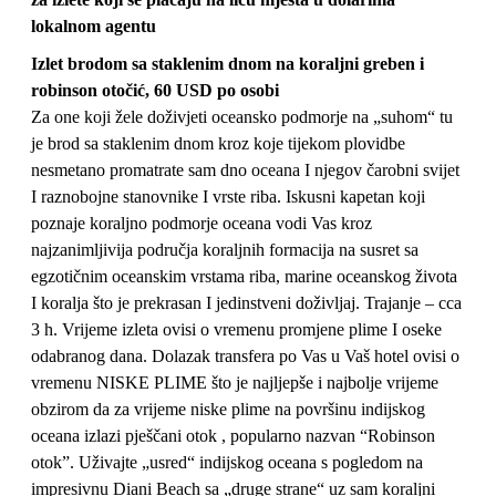
lokalnom agentu
Izlet brodom sa staklenim dnom na koraljni greben i
robinson otočić, 60 USD po osobi
Za one koji žele doživjeti oceansko podmorje na „suhom“ tu
je brod sa staklenim dnom kroz koje tijekom plovidbe
nesmetano promatrate sam dno oceana I njegov čarobni svijet
I raznobojne stanovnike I vrste riba. Iskusni kapetan koji
poznaje koraljno podmorje oceana vodi Vas kroz
najzanimljivija područja koraljnih formacija na susret sa
egzotičnim oceanskim vrstama riba, marine oceanskog života
I koralja što je prekrasan I jedinstveni doživljaj. Trajanje – cca
3 h. Vrijeme izleta ovisi o vremenu promjene plime I oseke
odabranog dana. Dolazak transfera po Vas u Vaš hotel ovisi o
vremenu NISKE PLIME što je najljepše i najbolje vrijeme
obzirom da za vrijeme niske plime na površinu indijskog
oceana izlazi pješčani otok , popularno nazvan “Robinson
otok”. Uživajte „usred“ indijskog oceana s pogledom na
impresivnu Diani Beach sa „druge strane“ uz sam koraljni