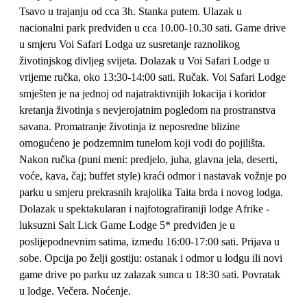
Tsavo u trajanju od cca 3h. Stanka putem. Ulazak u
nacionalni park predviđen u cca 10.00-10.30 sati. Game drive
u smjeru Voi Safari Lodga uz susretanje raznolikog
životinjskog divljeg svijeta. Dolazak u Voi Safari Lodge u
vrijeme ručka, oko 13:30-14:00 sati. Ručak. Voi Safari Lodge
smješten je na jednoj od najatraktivnijih lokacija i koridor
kretanja životinja s nevjerojatnim pogledom na prostranstva
savana. Promatranje životinja iz neposredne blizine
omogućeno je podzemnim tunelom koji vodi do pojilišta.
Nakon ručka (puni meni: predjelo, juha, glavna jela, deserti,
voće, kava, čaj; buffet style) kraći odmor i nastavak vožnje po
parku u smjeru prekrasnih krajolika Taita brda i novog lodga.
Dolazak u spektakularan i najfotografiraniji lodge Afrike -
luksuzni Salt Lick Game Lodge 5* predviđen je u
poslijepodnevnim satima, između 16:00-17:00 sati. Prijava u
sobe. Opcija po želji gostiju: ostanak i odmor u lodgu ili novi
game drive po parku uz zalazak sunca u 18:30 sati. Povratak
u lodge. Večera. Noćenje.