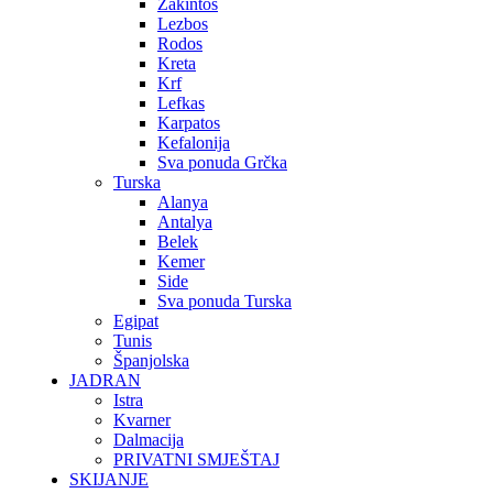
Zakintos
Lezbos
Rodos
Kreta
Krf
Lefkas
Karpatos
Kefalonija
Sva ponuda Grčka
Turska
Alanya
Antalya
Belek
Kemer
Side
Sva ponuda Turska
Egipat
Tunis
Španjolska
JADRAN
Istra
Kvarner
Dalmacija
PRIVATNI SMJEŠTAJ
SKIJANJE