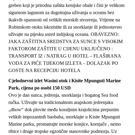
greben koji je prirodna zaštita kenijske obale i čini je velikom
sigurnom lagunom za dugotrajna uživanja u oceanu bez
ikakvih opasnosti od velikih morskih stvorenja. Vrijeme na
Robinskom otoku iskoristite ili za snorklanje ili jednostavno
uživajte na pijesku usred indijskog oceana. OBAVEZNO:
JAKA ZAŠTITNA SREDSTVA ZA SUNCE S VISOKIM
FAKTOROM ZAŠTITE U CIJENU UKLJUČENO :
TRANSPORT IZ / NATRAG U HOTEL – FLAŠIRANA
VODA ZA PIĆE TIJEKOM IZLETA – DOLAZAK PO
GOSTE NA RECEPCIJU HOTELA
Cjelodnevni izlet Wasini otok i Kisite Mpunguti Marine
Park, cijena po osobi 150 USD
Ovo je dan sunca, jedrenja, snorklanja i bogatog Sea food
ručka. Uživajte na tradicionalnom arapskom jedrenjaku
„dhow“ dok plovite među koraljnim krajolicima prepunim
velikih impozantnih baobaba, snorklajte u Kisite Mpunguti
Marine parku, promatrajte morske konjice, kornjače , nemo
ribice i druge tropske egzotične stanovnike podmorja. Uz