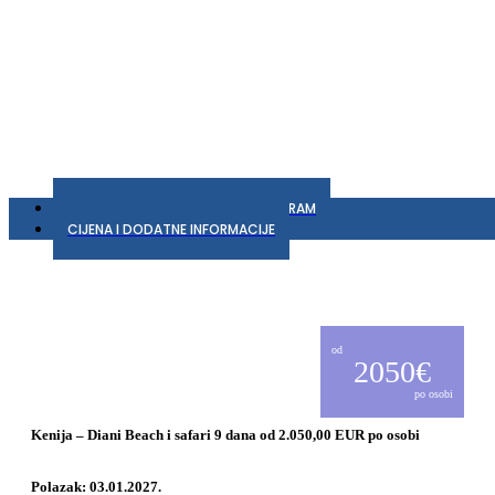
OPĆENITO
GALERIJA
PROGRAM
CIJENA I DODATNE INFORMACIJE
AVIONOM IZ
ZAGREBA
Kenija
od
2050€
–
po osobi
Diani
Kenija – Diani Beach i safari 9 dana od 2.050,00 EUR po osobi
Beach
Polazak: 03.01.2027.