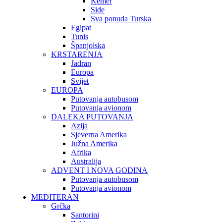
Kemer
Side
Sva ponuda Turska
Egipat
Tunis
Španjolska
KRSTARENJA
Jadran
Europa
Svijet
EUROPA
Putovanja autobusom
Putovanja avionom
DALEKA PUTOVANJA
Azija
Sjeverna Amerika
Južna Amerika
Afrika
Australija
ADVENT I NOVA GODINA
Putovanja autobusom
Putovanja avionom
MEDITERAN
Grčka
Santorini