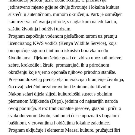
jedinstveno mjesto gdje se divlje životinje i lokalna kultura
susreću u autentičnom, mirnom okruženju. Park je osmišljen
kao rezervat očuvanja prirode, s naglaskom na edukaciju,
zaštitu životinja i održivi turizam.
Program započinje vođenom pješačkom turom uz pratnju
licenciranog KWS vodiča (Kenya Wildlife Service), koja
omogućuje sigurno i intimno iskustvo boravka među
životinjama. Tijekom šetnje gosti će izbliza upoznati nojeve,
zebre, krokodile i žirafe, promatrajući ih u prirodnom
okruženju koje vjerno oponaša njihovo prirodno stanište.
Poseban doživljaj predstavlja interakcija i hranjenje životinja,
što ovaj izlet čini nezaboravnim i iznimno atraktivnim.
Nakon safari dijela slijedi kulturološki susret s obalnim
plemenom Mijikenda (Digo), jednim od najstarijih naroda
ovog područja. Kroz tradicionalne plesove, glazbu i priču o
svakodnevnom životu, sudionici će se upoznati s bogatom
baštinom, vjerovanjima i običajima lokalne zajednice.
Program uključuje i elemente Maasai kulture, pružajući širi