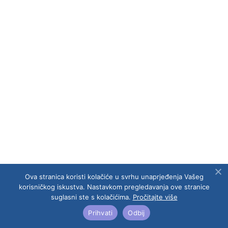
Polica jamčevine br. 45-7003136077 uplaćena kod
UNIQA osiguranje d.d., Zagreb, tel. 01/6324-200.
Ugovor o osiguranju od odgovornosti za štetu koju
prouzroči Putniku neispunjenjem, djelomičnim
ispunjenjem ili neurednim ispunjenjem obveza koje
se odnose na putovanje: broj police/ugovor 11-
7003136186, uplaćena kod UNIQA osiguranje d.d.,
Zagreb, tel. 01/6324-200.
Molimo da se o rizičnosti putovanja u pojedine
zemlje informirate na
službenoj stranici Ministarstva
vanjskih i europskih poslova RH.
Kategorizacija
hotela odgovara lokalnoj kategorizaciji.
Za ovo putovanje vrijede sljedeći
Opći uvjeti
putovanja
Ova stranica koristi kolačiće u svrhu unaprjeđenja Vašeg
korisničkog iskustva. Nastavkom pregledavanja ove stranice
suglasni ste s kolačićima.
Pročitajte više
Opći uvjeti
Prihvati
Odbij