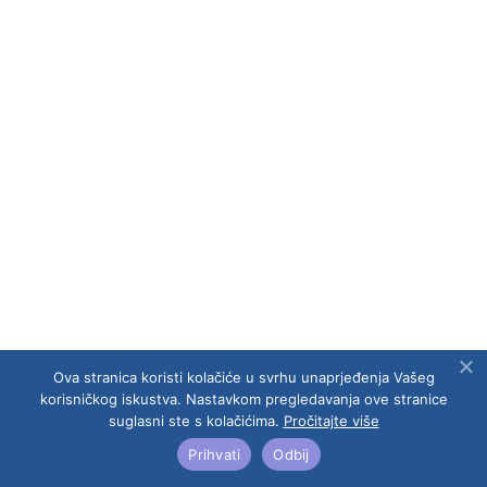
Prihvaćam
pravila privatnosti
Ova stranica koristi kolačiće u svrhu unaprjeđenja Vašeg
korisničkog iskustva. Nastavkom pregledavanja ove stranice
suglasni ste s kolačićima.
Pročitajte više
Prihvati
Odbij