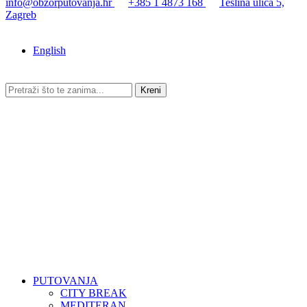
info@obzorputovanja.hr
+385 1 4873 168
Teslina ulica 5,
Zagreb
English
Kreni
PUTOVANJA
CITY BREAK
MEDITERAN