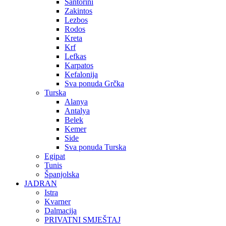
Santorini
Zakintos
Lezbos
Rodos
Kreta
Krf
Lefkas
Karpatos
Kefalonija
Sva ponuda Grčka
Turska
Alanya
Antalya
Belek
Kemer
Side
Sva ponuda Turska
Egipat
Tunis
Španjolska
JADRAN
Istra
Kvarner
Dalmacija
PRIVATNI SMJEŠTAJ