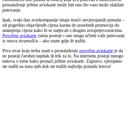
pronalaženje jeftine aviokarte može biti ono što vam može olakšati
putovanje.
Ipak, svaki dan aviokompanije imaju tisuće nevjerojatnih ponuda –
od pogrešno objavljenih cijena karata do posebnih promocija do
smanjenja cijena kako bi se natjecali s drugim avioprijevoznicima.
Povoljne aviokarte
zaista postoje i one mogu učiniti vaše putovanje
iz snova stvarnošću – ako znate gdje ih tražiti.
Prva stvar koju treba znati o pronalaženju
povoljne aviokarte
je da
ne postoji čarobni napitak ili trik za to. Na internetu postoji mnogo
mitova o tome kako pronaći jeftine aviokarte. Zapravo, vjerojatno
ste naišli na tonu njih dok ste tražili najbolju ponudu letova!