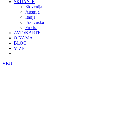
SKIJANJE
Slovenija
Austrija
Italija
Francuska
Finska
AVIOKARTE
O NAMA
BLOG
VIZE
VRH
Obzor
putovanja