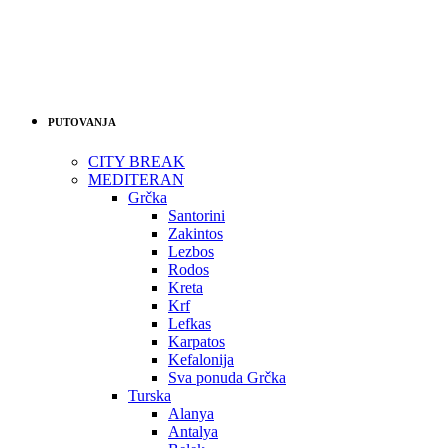
PUTOVANJA
CITY BREAK
MEDITERAN
Grčka
Santorini
Zakintos
Lezbos
Rodos
Kreta
Krf
Lefkas
Karpatos
Kefalonija
Sva ponuda Grčka
Turska
Alanya
Antalya