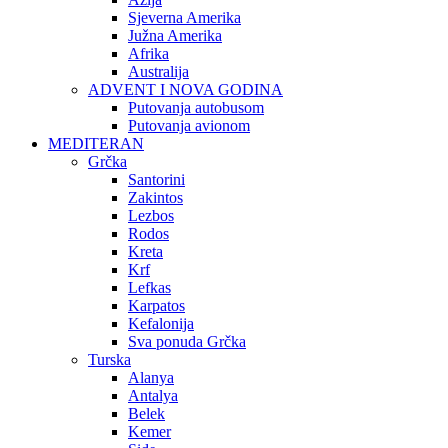
Sjeverna Amerika
Južna Amerika
Afrika
Australija
ADVENT I NOVA GODINA
Putovanja autobusom
Putovanja avionom
MEDITERAN
Grčka
Santorini
Zakintos
Lezbos
Rodos
Kreta
Krf
Lefkas
Karpatos
Kefalonija
Sva ponuda Grčka
Turska
Alanya
Antalya
Belek
Kemer