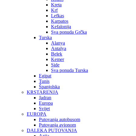
Kreta
Krf
Lefkas
Karpatos
Kefalonija
Sva ponuda Grčka
Turska
Alanya
Antalya
Belek
Kemer
Side
Sva ponuda Turska
Egipat
Tunis
Španjolska
KRSTARENJA
Jadran
Europa
Svijet
EUROPA
Putovanja autobusom
Putovanja avionom
DALEKA PUTOVANJA
Azija