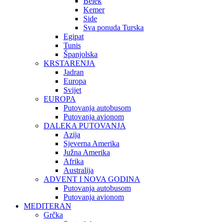
Belek
Kemer
Side
Sva ponuda Turska
Egipat
Tunis
Španjolska
KRSTARENJA
Jadran
Europa
Svijet
EUROPA
Putovanja autobusom
Putovanja avionom
DALEKA PUTOVANJA
Azija
Sjeverna Amerika
Južna Amerika
Afrika
Australija
ADVENT I NOVA GODINA
Putovanja autobusom
Putovanja avionom
MEDITERAN
Grčka