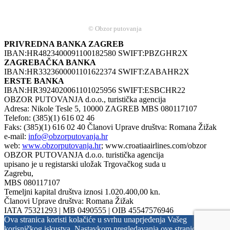
© Obzor putovanja
PRIVREDNA BANKA ZAGREB
IBAN:HR4823400091100182580 SWIFT:PBZGHR2X
ZAGREBAČKA BANKA
IBAN:HR3323600001101622374 SWIFT:ZABAHR2X
ERSTE BANKA
IBAN:HR3924020061101025956 SWIFT:ESBCHR22
OBZOR PUTOVANJA d.o.o., turistička agencija
Adresa: Nikole Tesle 5, 10000 ZAGREB MBS 080117107
Telefon: (385)(1) 616 02 46
Faks: (385)(1) 616 02 40 Članovi Uprave društva: Romana Žižak
e-mail:
info@obzorputovanja.hr
web:
www.obzorputovanja.hr
; www.croatiaairlines.com/obzor
OBZOR PUTOVANJA d.o.o. turistička agencija
upisano je u registarski uložak Trgovačkog suda u
Zagrebu,
MBS 080117107
Temeljni kapital društva iznosi 1.020.400,00 kn.
Članovi Uprave društva: Romana Žižak
IATA 75321293 | MB 0490555 | OIB 45547576946
Ova stranica koristi kolačiće u svrhu unaprjeđenja Vašeg
korisničkog iskustva. Nastavkom pregledavanja ove stranice