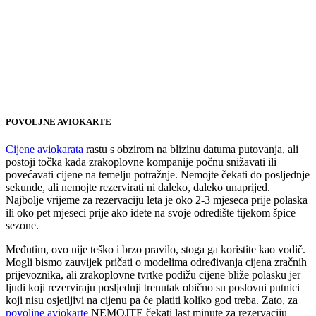
POVOLJNE AVIOKARTE
Cijene aviokarata
rastu s obzirom na blizinu datuma putovanja, ali
postoji točka kada zrakoplovne kompanije počnu snižavati ili
povećavati cijene na temelju potražnje. Nemojte čekati do posljednje
sekunde, ali nemojte rezervirati ni daleko, daleko unaprijed.
Najbolje vrijeme za rezervaciju leta je oko 2-3 mjeseca prije polaska
ili oko pet mjeseci prije ako idete na svoje odredište tijekom špice
sezone.
Međutim, ovo nije teško i brzo pravilo, stoga ga koristite kao vodič.
Mogli bismo zauvijek pričati o modelima određivanja cijena zračnih
prijevoznika, ali zrakoplovne tvrtke podižu cijene bliže polasku jer
ljudi koji rezerviraju posljednji trenutak obično su poslovni putnici
koji nisu osjetljivi na cijenu pa će platiti koliko god treba. Zato, za
povoljne aviokarte
NEMOJTE čekati last minute za rezervaciju