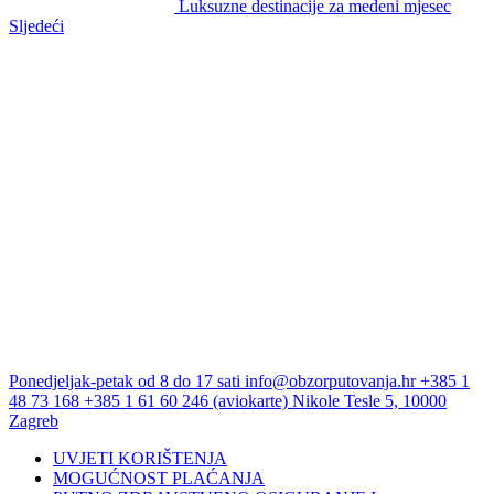
Luksuzne destinacije za medeni mjesec
Sljedeći
Ponedjeljak-petak od 8 do 17 sati
info@obzorputovanja.hr
+385 1
48 73 168
+385 1 61 60 246 (aviokarte)
Nikole Tesle 5, 10000
Zagreb
UVJETI KORIŠTENJA
MOGUĆNOST PLAĆANJA