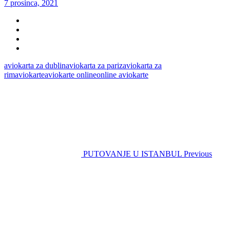
7 prosinca, 2021
aviokarta za dublin
aviokarta za pariz
aviokarta za
rim
aviokarte
aviokarte online
online aviokarte
PUTOVANJE U ISTANBUL
Previous