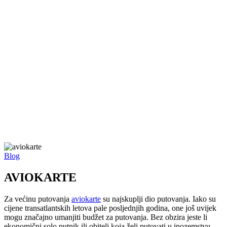
Home
/
Blog
/
AVIOKARTE
Blog
AVIOKARTE
Za većinu putovanja
aviokarte
su najskuplji dio putovanja. Iako su
cijene transatlantskih letova pale posljednjih godina, one još uvijek
mogu značajno umanjiti budžet za putovanja. Bez obzira jeste li
ekonomični solo putnik ili obitelj koja želi putovati u inozemstvu,