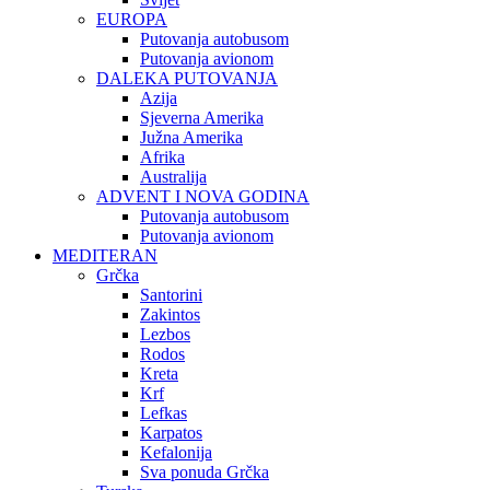
EUROPA
Putovanja autobusom
Putovanja avionom
DALEKA PUTOVANJA
Azija
Sjeverna Amerika
Južna Amerika
Afrika
Australija
ADVENT I NOVA GODINA
Putovanja autobusom
Putovanja avionom
MEDITERAN
Grčka
Santorini
Zakintos
Lezbos
Rodos
Kreta
Krf
Lefkas
Karpatos
Kefalonija
Sva ponuda Grčka