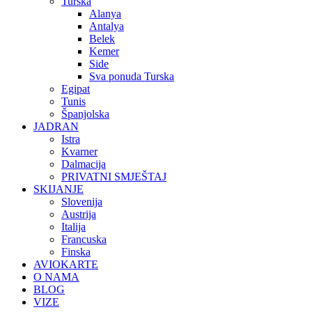
Turska
Alanya
Antalya
Belek
Kemer
Side
Sva ponuda Turska
Egipat
Tunis
Španjolska
JADRAN
Istra
Kvarner
Dalmacija
PRIVATNI SMJEŠTAJ
SKIJANJE
Slovenija
Austrija
Italija
Francuska
Finska
AVIOKARTE
O NAMA
BLOG
VIZE