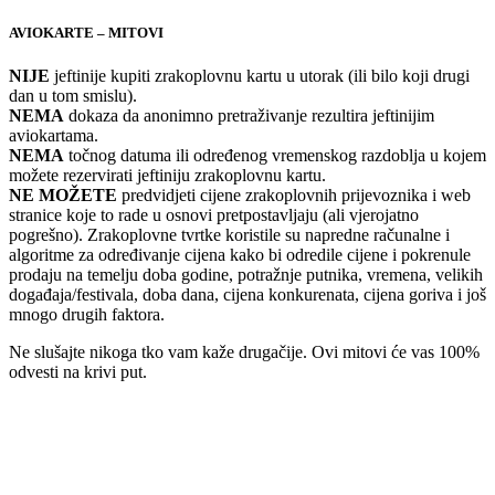
AVIOKARTE – MITOVI
NIJE
jeftinije kupiti zrakoplovnu kartu u utorak (ili bilo koji drugi
dan u tom smislu).
NEMA
dokaza da anonimno pretraživanje rezultira jeftinijim
aviokartama.
NEMA
točnog datuma ili određenog vremenskog razdoblja u kojem
možete rezervirati jeftiniju zrakoplovnu kartu.
NE MOŽETE
predvidjeti cijene zrakoplovnih prijevoznika i web
stranice koje to rade u osnovi pretpostavljaju (ali vjerojatno
pogrešno). Zrakoplovne tvrtke koristile su napredne računalne i
algoritme za određivanje cijena kako bi odredile cijene i pokrenule
prodaju na temelju doba godine, potražnje putnika, vremena, velikih
događaja/festivala, doba dana, cijena konkurenata, cijena goriva i još
mnogo drugih faktora.
Ne slušajte nikoga tko vam kaže drugačije. Ovi mitovi će vas 100%
odvesti na krivi put.