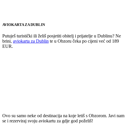
AVIOKARTA ZA DUBLIN
Putuješ turistički ili želiš posjetiti obitelj i prijatelje u Dublinu? Ne
brini,
aviokarta za Dublin
te u Obzoru čeka po cijeni već od 189
EUR.
Ovo su samo neke od destinacija na koje letiš s Obzorom. Javi nam
se i rezerviraj svoju aviokartu za gdje god poželiš!