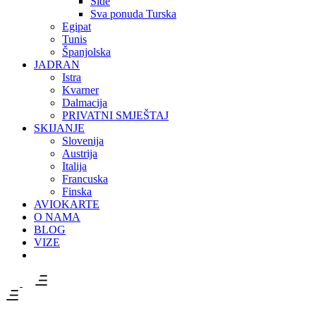
Side
Sva ponuda Turska
Egipat
Tunis
Španjolska
JADRAN
Istra
Kvarner
Dalmacija
PRIVATNI SMJEŠTAJ
SKIJANJE
Slovenija
Austrija
Italija
Francuska
Finska
AVIOKARTE
O NAMA
BLOG
VIZE