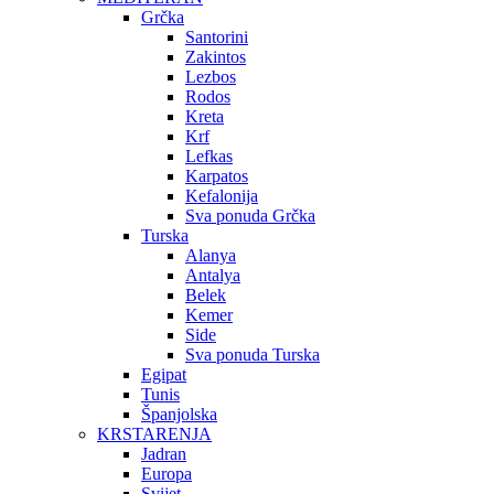
Grčka
Santorini
Zakintos
Lezbos
Rodos
Kreta
Krf
Lefkas
Karpatos
Kefalonija
Sva ponuda Grčka
Turska
Alanya
Antalya
Belek
Kemer
Side
Sva ponuda Turska
Egipat
Tunis
Španjolska
KRSTARENJA
Jadran
Europa
Svijet