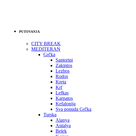
PUTOVANJA
CITY BREAK
MEDITERAN
Grčka
Santorini
Zakintos
Lezbos
Rodos
Kreta
Krf
Lefkas
Karpatos
Kefalonija
Sva ponuda Grčka
Turska
Alanya
Antalya
Belek