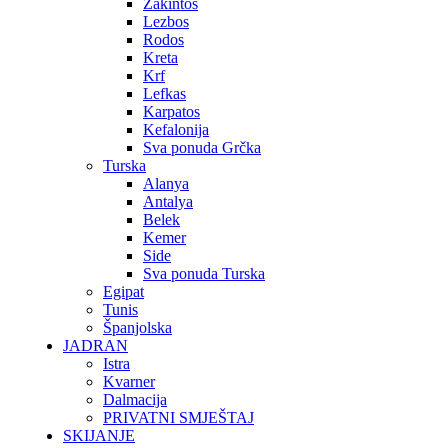
Zakintos
Lezbos
Rodos
Kreta
Krf
Lefkas
Karpatos
Kefalonija
Sva ponuda Grčka
Turska
Alanya
Antalya
Belek
Kemer
Side
Sva ponuda Turska
Egipat
Tunis
Španjolska
JADRAN
Istra
Kvarner
Dalmacija
PRIVATNI SMJEŠTAJ
SKIJANJE