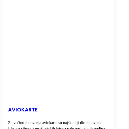
AVIOKARTE
Za većinu putovanja aviokarte su najskuplji dio putovanja.
Iako su cijene transatlantskih letova pale posljednjih godina,