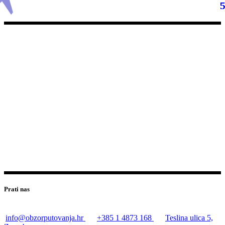
Prati nas
info@obzorputovanja.hr
+385 1 4873 168
Teslina ulica 5,