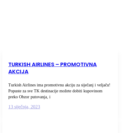
online
TURKISH AIRLINES – PROMOTIVNA
aviokarte
AKCIJA
Tag
Turkish Airlines ima promotivnu akciju za siječanj i veljaču!
Popuste za sve TK destinacije možete dobiti kupovinom
preko Obzor putovanja, i
HOME
/
13 siječnja, 2023
POSTS
TAGGED
"ONLINE