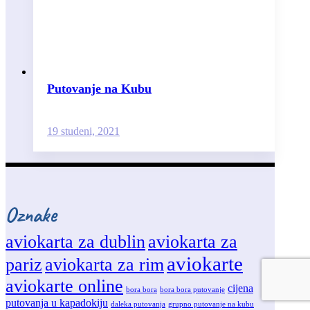
Putovanje na Kubu
19 studeni, 2021
Oznake
aviokarta za dublin
aviokarta za
aviokarte
pariz
aviokarta za rim
aviokarte online
cijena
bora bora
bora bora putovanje
putovanja u kapadokiju
daleka putovanja
grupno putovanje na kubu