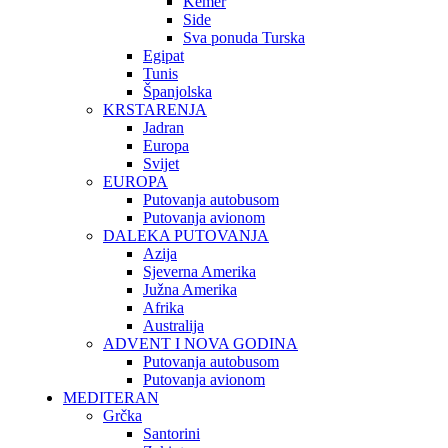
Kemer
Side
Sva ponuda Turska
Egipat
Tunis
Španjolska
KRSTARENJA
Jadran
Europa
Svijet
EUROPA
Putovanja autobusom
Putovanja avionom
DALEKA PUTOVANJA
Azija
Sjeverna Amerika
Južna Amerika
Afrika
Australija
ADVENT I NOVA GODINA
Putovanja autobusom
Putovanja avionom
MEDITERAN
Grčka
Santorini