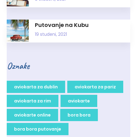
Putovanje na Kubu
19 studeni, 2021
Oznake
aviokarta za dublin
aviokarta za pariz
aviokarta za rim
aviokarte
aviokarte online
bora bora
bora bora putovanje