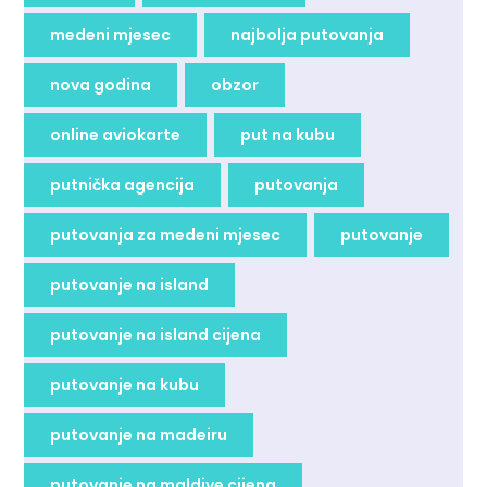
medeni mjesec
najbolja putovanja
nova godina
obzor
online aviokarte
put na kubu
putnička agencija
putovanja
putovanja za medeni mjesec
putovanje
putovanje na island
putovanje na island cijena
putovanje na kubu
putovanje na madeiru
putovanje na maldive cijena