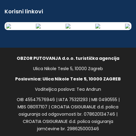
Korisni linkovi
OBZOR PUTOVANJA d.o.o. turistička agencija
Ulica Nikole Tesle 5, 10000 Zagreb
Poslovnica: Ulica Nikole Tesle 5, 10000 ZAGREB
Voditeljica poslova: Tea Andrun
OIB 45547576946 | IATA 75321293 | MB 0490555 |
MBS 080117107 | CROATIA OSIGURANJE d.d. polica
osiguranja od odgovornosti br. 078620134746 |
CROATIA OSIGURANJE d.d. polica osiguranja
jamčevine br. 298625000346