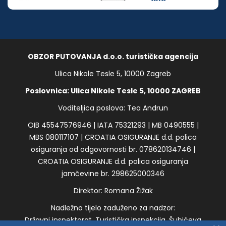
OBZOR PUTOVANJA d.o.o. turistička agencija
Ulica Nikole Tesle 5, 10000 Zagreb
Poslovnica: Ulica Nikole Tesle 5, 10000 ZAGREB
Voditeljica poslova: Tea Andrun
OIB 45547576946 | IATA 75321293 | MB 0490555 |
MBS 080117107 | CROATIA OSIGURANJE d.d. polica
osiguranja od odgovornosti br. 078620134746 |
CROATIA OSIGURANJE d.d. polica osiguranja
jamčevine br. 298625000346
Direktor: Romana Žižak
Nadležno tijelo zaduženo za nadzor:
Državni inspektorat, Turistička inspekcija, Šubićeva