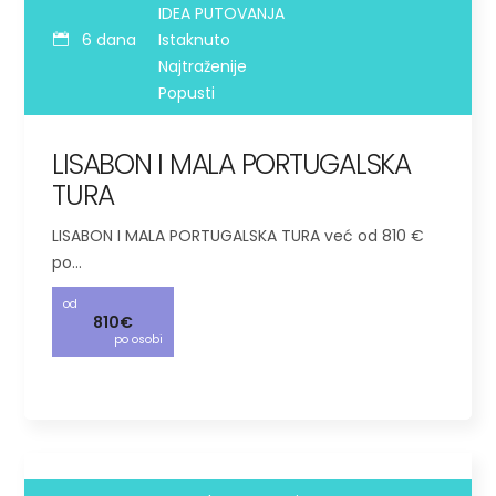
IDEA PUTOVANJA
6 dana
Istaknuto
Najtraženije
Popusti
LISABON I MALA PORTUGALSKA
TURA
LISABON I MALA PORTUGALSKA TURA već od 810 €
po…
od
810€
po osobi