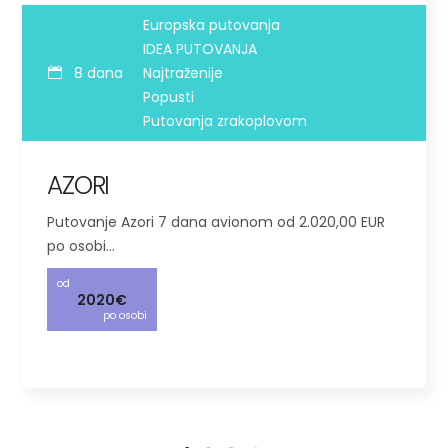
Europska putovanja
IDEA PUTOVANJA
8 dana
Najtraženije
Popusti
Putovanja zrakoplovom
AZORI
Putovanje Azori 7 dana avionom od 2.020,00 EUR
po osobi…
od
2020€
po osobi