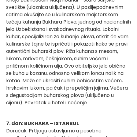
svetište (ulaznica uključena). U poslijepodnevnim
satima okušajte se u kulinarskom majstorskom
tečaju kuhanja Bukhara Plova, jednog od nacionalnih
jela Uzbekistana i svakodnevnog rituala. Lokalni
kuhar, specijaliziran za kuhanje plova, otkrit će vam
kulinarske tajne te ispričati i pokazati kako se pravi
autentični buharski plov. Riža kuhana s mesom,
lukom, mrkvom, češnjakom, suhim voćem i
priličnom količinom ulja. Ovo obiteljsko jelo obično
se kuha u kazanu, odnosno velikom loncu nalik na
kotao. Može se ukrasiti suhim bobičastim voćem,
hrskavim lukom, pa čak i prepeličjim jajima. Večera
s degustacijom buharskog plova (uključeno u
cijenu). Povratak u hotel i noćenje.
7. dan: BUKHARA – ISTANBUL
Doručak. Prtljagu ostavljamo u posebno