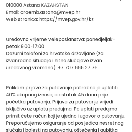
010000 Astana KAZAHSTAN
Email:
croemb.astana@mvep.hr
Web stranica:
https://mvep.gov.hr/kz
Uredovno vrijeme Veleposlanstva: ponedjeljak-
petak 9:00-17:00
Dežurni telefoni za hrvatske državljane (za
izvanredne situacije i hitne slučajeve izvan
uredovnog vremena): +7 707 665 27 76.
Prilikom prijave za putovanje potrebno je uplatiti
40% ukupnog iznosa, a ostatak 45 dana prije
početka putovanja. Prijava za putovanje vrijedi
isključivo uz uplatu predujma. Po uplati predujma
primit ćete račun koji je ujedno i ugovor o putovanju.
Preporučujemo osiguranje od posljedica nesretnog
slučaja i bolesti na putovanju, oštećenja i gubitka