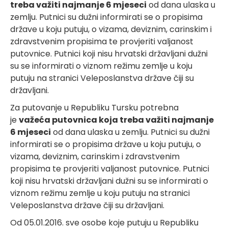
treba važiti najmanje 6 mjeseci
od dana ulaska u
zemlju. Putnici su dužni informirati se o propisima
države u koju putuju, o vizama, deviznim, carinskim i
zdravstvenim propisima te provjeriti valjanost
putovnice. Putnici koji nisu hrvatski državljani dužni
su se informirati o viznom režimu zemlje u koju
putuju na stranici Veleposlanstva države čiji su
državljani.
Za putovanje u Republiku Tursku potrebna
je
važeća putovnica koja treba važiti najmanje
6 mjeseci
od dana ulaska u zemlju. Putnici su dužni
informirati se o propisima države u koju putuju, o
vizama, deviznim, carinskim i zdravstvenim
propisima te provjeriti valjanost putovnice. Putnici
koji nisu hrvatski državljani dužni su se informirati o
viznom režimu zemlje u koju putuju na stranici
Veleposlanstva države čiji su državljani.
Od 05.01.2016. sve osobe koje putuju u Republiku