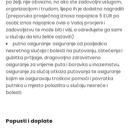
po želji, nije obvezno, no ako ste zadovoljni uslugom,
organizacijom i trudom, lijepo ih je dodatno nagraditi
(preporuka prosječnog iznosa napojnice 5 EUR po
osobi; iznos napojnice ovisi o Vašoj procjeni i
zadovoljstvu te može biti i viši, a određujete ga sami
u slučaju da istu želite ostaviti)
putno osiguranje: osiguranje od posljedica
nesretnog slučaja i bolesti na putovanju, oštećenja i
gubitka prtljage, dragovoljno zdravstveno
osiguranje za vrijeme puta i boravka u inozemstvu,
osiguranje za slučaj otkaza putovanja te osiguranje
kojim se osiguravaju troškovi pomoći i povratka
putnika u mjesto polazišta u slučaju nesreće i
bolesti.
Popusti i doplate