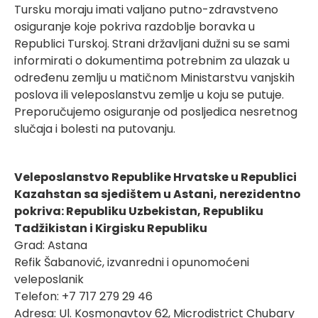
Tursku moraju imati valjano putno-zdravstveno
osiguranje koje pokriva razdoblje boravka u
Republici Turskoj. Strani državljani dužni su se sami
informirati o dokumentima potrebnim za ulazak u
određenu zemlju u matičnom Ministarstvu vanjskih
poslova ili veleposlanstvu zemlje u koju se putuje.
Preporučujemo osiguranje od posljedica nesretnog
slučaja i bolesti na putovanju.
Veleposlanstvo Republike Hrvatske u Republici
Kazahstan sa sjedištem u Astani,
nerezidentno
pokriva: Republiku Uzbekistan, Republiku
Tadžikistan i Kirgisku Republiku
Grad: Astana
Refik Šabanović, izvanredni i opunomoćeni
veleposlanik
Telefon: +7 717 279 29 46
Adresa: Ul. Kosmonavtov 62, Microdistrict Chubary