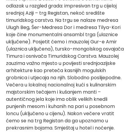
odlazak u razgled grada: impresivan trg u cijeloj
srednjoj Aziji – trg Registan, nekoć središte
timuridskog carstva. Na trgu se nalaze medresa
Ulugh Beg, Šer-Medresa Dor i medresa Tilya-Kori
koje čine monumentalni ansambl trga (ulaznice
uključene). Posjetit ćemo i mauzolej Gur-e Amir
(ulaznica uključena), tursko-mongolskog osvajača
Timura i osnivača Timuridskog Carstva. Mauzolej
zauzima važno mjesto u povijesti srednjoazijske
arhitekture kao preteča kasnijih mogulskih
grobnica i utjecaja na njih. Slobodno poslijepodne.
Večera u lokalnoj nacionalnoj kući s kulinarskim
majstorskim tečajem i kušanjem manti –
autentičnog jela koje ima oblik velikih knedli
punjenih mesom i kuhanih na pari u posebnom
loncu (uključeno u cijenu). Nakon večere vratit
ćemo se na trg Registan da ga upoznamo u
prekrasnim bojama. Smještaj u hotel i noćenje.