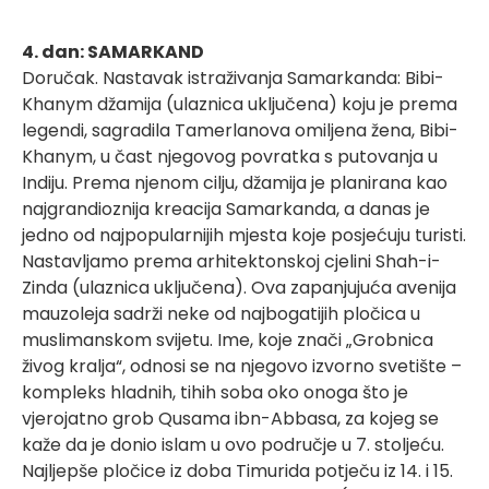
4. dan: SAMARKAND
Doručak. Nastavak istraživanja Samarkanda: Bibi-
Khanym džamija (ulaznica uključena) koju je prema
legendi, sagradila Tamerlanova omiljena žena, Bibi-
Khanym, u čast njegovog povratka s putovanja u
Indiju. Prema njenom cilju, džamija je planirana kao
najgrandioznija kreacija Samarkanda, a danas je
jedno od najpopularnijih mjesta koje posjećuju turisti.
Nastavljamo prema arhitektonskoj cjelini Shah-i-
Zinda (ulaznica uključena). Ova zapanjujuća avenija
mauzoleja sadrži neke od najbogatijih pločica u
muslimanskom svijetu. Ime, koje znači „Grobnica
živog kralja“, odnosi se na njegovo izvorno svetište –
kompleks hladnih, tihih soba oko onoga što je
vjerojatno grob Qusama ibn-Abbasa, za kojeg se
kaže da je donio islam u ovo područje u 7. stoljeću.
Najljepše pločice iz doba Timurida potječu iz 14. i 15.