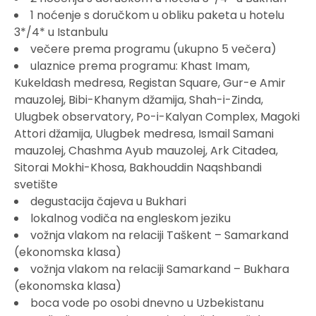
1 noćenje s doručkom u obliku paketa u hotelu
3*/4* u Istanbulu
večere prema programu (ukupno 5 večera)
ulaznice prema programu: Khast Imam,
Kukeldash medresa, Registan Square, Gur-e Amir
mauzolej, Bibi-Khanym džamija, Shah-i-Zinda,
Ulugbek observatory, Po-i-Kalyan Complex, Magoki
Attori džamija, Ulugbek medresa, Ismail Samani
mauzolej, Chashma Ayub mauzolej, Ark Citadea,
Sitorai Mokhi-Khosa, Bakhouddin Naqshbandi
svetište
degustacija čajeva u Bukhari
lokalnog vodiča na engleskom jeziku
vožnja vlakom na relaciji Taškent – Samarkand
(ekonomska klasa)
vožnja vlakom na relaciji Samarkand – Bukhara
(ekonomska klasa)
boca vode po osobi dnevno u Uzbekistanu