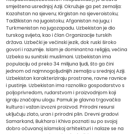
smještena usrednjoj Aziji. Okružuje ga pet zemalja:
Kazahstan na sjeveru; Kirgistan na sjeveroistoku;
Tadžikistan na jugoistoku; Afganistan na jugu; i
Turkmenistan na jugozapadu. Uzbekistan je dio
turskog svijeta, kao i član Organizacije turskih
država. Uzbečki je većinski jezik, dok ruski široko
govori i razumije. Islam je dominantna religija, većina
Uzbeka su sunitski muslimani. Uzbekistan ima
populaciju od preko 34 milijuna ljudi, što ga čini
jednom od najmnogoljudnijih zemalja u srednjoj Aziji.
Uzbekistan karakteriziraju prostrane, ravne ravnice
i pustinje. Uzbekistan ima raznoliko gospodarstvo s
poljoprivredom, rudarstvom i proizvodnjom koji
igraju značajnu ulogu. Pamuk je glavna trgovačka
kultura i važan izvozni proizvod. Prirodni resursi
uključuju zlato, uran i prirodni plin. Drevni gradovi
Samarkand, Bukhara i Khiva poznati su po svojoj
dobro očuvanoj islamskoj arhitekturi i nalaze se na