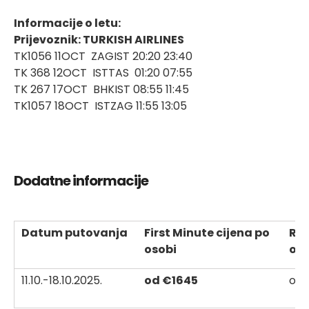
Informacije o letu:
Prijevoznik: TURKISH AIRLINES
TK1056 11OCT ZAGIST 20:20 23:40
TK 368 12OCT ISTTAS 01:20 07:55
TK 267 17OCT BHKIST 08:55 11:45
TK1057 18OCT ISTZAG 11:55 13:05
Dodatne informacije
Datum putovanja
First Minute cijena po
Red
osobi
oso
11.10.-18.10.2025.
od €1645
od 