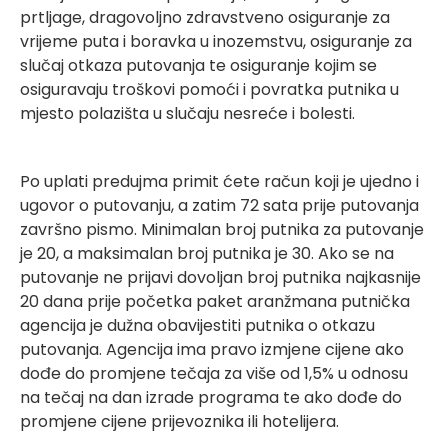
prtljage, dragovoljno zdravstveno osiguranje za
vrijeme puta i boravka u inozemstvu, osiguranje za
slučaj otkaza putovanja te osiguranje kojim se
osiguravaju troškovi pomoći i povratka putnika u
mjesto polazišta u slučaju nesreće i bolesti.
Po uplati predujma primit ćete račun koji je ujedno i
ugovor o putovanju, a zatim 72 sata prije putovanja
završno pismo. Minimalan broj putnika za putovanje
je 20, a maksimalan broj putnika je 30. Ako se na
putovanje ne prijavi dovoljan broj putnika najkasnije
20 dana prije početka paket aranžmana putnička
agencija je dužna obavijestiti putnika o otkazu
putovanja. Agencija ima pravo izmjene cijene ako
dođe do promjene tečaja za više od 1,5% u odnosu
na tečaj na dan izrade programa te ako dođe do
promjene cijene prijevoznika ili hotelijera.