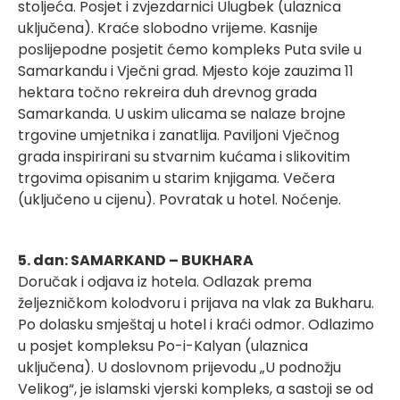
stoljeća. Posjet i zvjezdarnici Ulugbek (ulaznica
uključena). Kraće slobodno vrijeme. Kasnije
poslijepodne posjetit ćemo kompleks Puta svile u
Samarkandu i Vječni grad. Mjesto koje zauzima 11
hektara točno rekreira duh drevnog grada
Samarkanda. U uskim ulicama se nalaze brojne
trgovine umjetnika i zanatlija. Paviljoni Vječnog
grada inspirirani su stvarnim kućama i slikovitim
trgovima opisanim u starim knjigama. Večera
(uključeno u cijenu). Povratak u hotel. Noćenje.
5. dan: SAMARKAND – BUKHARA
Doručak i odjava iz hotela. Odlazak prema
željezničkom kolodvoru i prijava na vlak za Bukharu.
Po dolasku smještaj u hotel i kraći odmor. Odlazimo
u posjet kompleksu Po-i-Kalyan (ulaznica
uključena). U doslovnom prijevodu „U podnožju
Velikog“, je islamski vjerski kompleks, a sastoji se od