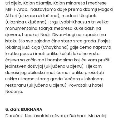
tri dijela, Kalan džamije, Kalan minareta i medrese
Mir-i-Arab. Nastavljamo dalje prema džamiji Magoki
Attori (ulaznica uključena), medresi Ulugbek
(ulaznica uključena) i trgu Lyabi-Khauzu s tri velika
monumentalna zdanja: medresa Kukeldash na
sjeveru, hanaka i Nodir Divan-begi na zapadu i na
istoku što sve zajedno čine staro srce grada. Posjet
lokalnoj kući čaja (Chaykhana) gdje ćemo napraviti
kratku pauzu i imati priliku kušati lokalne vrste
čajeva sa začinima i bombonima koji će vam pružiti
jedinstven doživljaj (uključeno u cijenu). Tijekom
današnjeg obilaska imat ćemo i priliku prošetati
uskim ulicama starog grada. Večera u lokalnom
restoranu (uključeno u cijenu). Povratak u hotel.
Noćenje.
6. dan: BUKHARA
Doručak. Nastavak istraživanja Bukhare. Mauzolej