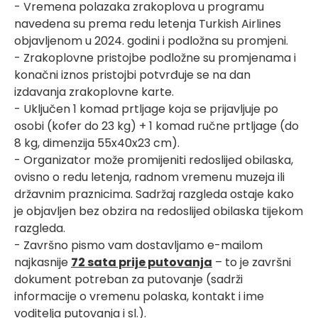
- Vremena polazaka zrakoplova u programu
navedena su prema redu letenja Turkish Airlines
objavljenom u 2024. godini i podložna su promjeni.
- Zrakoplovne pristojbe podložne su promjenama i
konačni iznos pristojbi potvrđuje se na dan
izdavanja zrakoplovne karte.
- Uključen 1 komad prtljage koja se prijavljuje po
osobi (kofer do 23 kg) + 1 komad ručne prtljage (do
8 kg, dimenzija 55x40x23 cm).
- Organizator može promijeniti redoslijed obilaska,
ovisno o redu letenja, radnom vremenu muzeja ili
državnim praznicima. Sadržaj razgleda ostaje kako
je objavljen bez obzira na redoslijed obilaska tijekom
razgleda.
- Završno pismo vam dostavljamo e-mailom
najkasnije
72 sata prije putovanja
– to je završni
dokument potreban za putovanje (sadrži
informacije o vremenu polaska, kontakt i ime
voditelja putovanja i sl.).