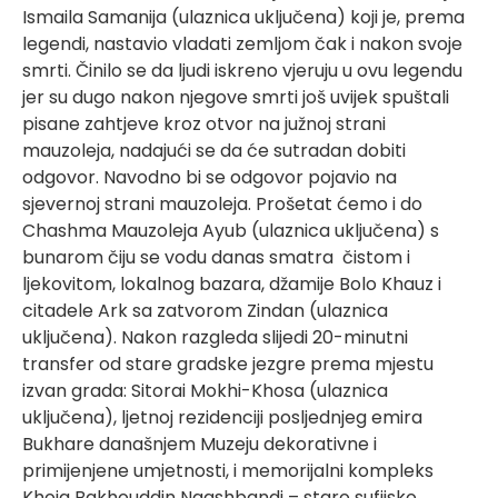
Ismaila Samanija (ulaznica uključena) koji je, prema
legendi, nastavio vladati zemljom čak i nakon svoje
smrti. Činilo se da ljudi iskreno vjeruju u ovu legendu
jer su dugo nakon njegove smrti još uvijek spuštali
pisane zahtjeve kroz otvor na južnoj strani
mauzoleja, nadajući se da će sutradan dobiti
odgovor. Navodno bi se odgovor pojavio na
sjevernoj strani mauzoleja. Prošetat ćemo i do
Chashma Mauzoleja Ayub (ulaznica uključena) s
bunarom čiju se vodu danas smatra čistom i
ljekovitom, lokalnog bazara, džamije Bolo Khauz i
citadele Ark sa zatvorom Zindan (ulaznica
uključena). Nakon razgleda slijedi 20-minutni
transfer od stare gradske jezgre prema mjestu
izvan grada: Sitorai Mokhi-Khosa (ulaznica
uključena), ljetnoj rezidenciji posljednjeg emira
Bukhare današnjem Muzeju dekorativne i
primijenjene umjetnosti, i memorijalni kompleks
Khoja Bakhouddin Naqshbandi – staro sufijsko