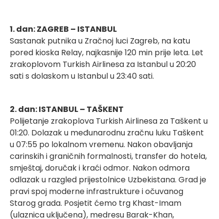
1. dan: ZAGREB – ISTANBUL
Sastanak putnika u Zračnoj luci Zagreb, na katu
pored kioska Relay, najkasnije 120 min prije leta. Let
zrakoplovom Turkish Airlinesa za Istanbul u 20:20
sati s dolaskom u Istanbul u 23:40 sati.
2. dan: ISTANBUL – TAŠKENT
Polijetanje zrakoplova Turkish Airlinesa za Taškent u
01:20. Dolazak u međunarodnu zračnu luku Taškent
u 07:55 po lokalnom vremenu. Nakon obavljanja
carinskih i graničnih formalnosti, transfer do hotela,
smještaj, doručak i kraći odmor. Nakon odmora
odlazak u razgled prijestolnice Uzbekistana. Grad je
pravi spoj moderne infrastrukture i očuvanog
Starog grada. Posjetit ćemo trg Khast-Imam
(ulaznica uključena), medresu Barak-Khan,