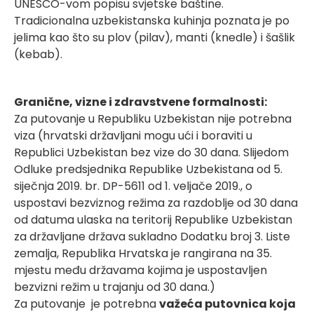
UNESCO-vom popisu svjetske baštine.
Tradicionalna uzbekistanska kuhinja poznata je po
jelima kao što su plov (pilav), manti (knedle) i šašlik
(kebab).
Granične, vizne i zdravstvene formalnosti:
Za putovanje u Republiku Uzbekistan nije potrebna
viza (hrvatski državljani mogu ući i boraviti u
Republici Uzbekistan bez vize do 30 dana. Slijedom
Odluke predsjednika Republike Uzbekistana od 5.
siječnja 2019. br. DP-5611 od 1. veljače 2019., o
uspostavi bezviznog režima za razdoblje od 30 dana
od datuma ulaska na teritorij Republike Uzbekistan
za državljane država sukladno Dodatku broj 3. Liste
zemalja, Republika Hrvatska je rangirana na 35.
mjestu među državama kojima je uspostavljen
bezvizni režim u trajanju od 30 dana.)
Za putovanje je potrebna
važeća putovnica koja