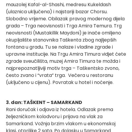
mauzolej Kafal-al-Shashi, medresu Kukeldash
(ulaznica uključena) i najstariji bazar Chorsu.
Slobodno vrijeme. Obilazak pravog modernog dijela
grada – Trga neovisnosti i Trga Amira Temura. Trg
neovisnosti (Mustakillik Maydoni) je inače omiljeno
okupljalište stanovnika Taškenta zbog najljepših
fontana u gradu. Tu se nalaze i vladine zgrade i
upravne institucije. Na Trgu Amira Timura vidjet ćete
zgrade sveučilišta, muzej Amira Timura te možda i
najprepoznatljiviji motiv trga – Taškentsko zvono,
često zvano i “vrata” trga. Večera u restoranu
(uključeno u cijenu). Povratak u hotel i noćenje.
3. dan: TAŠKENT – SAMARKAND
Rani doručak i odjava iz hotela. Odlazak prema
željezničkom kolodvoru i prijava na vlak za
Samarkand. Vožnja brzim vlakom u ekonomskoj
klasi, otprilike 2 sata. Po dolasku u Samarkand