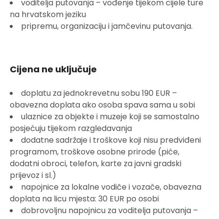
voditelja putovanja – vođenje tijekom cijele ture
na hrvatskom jeziku
pripremu, organizaciju i jamčevinu putovanja.
Cijena ne uključuje
doplatu za jednokrevetnu sobu 190 EUR –
obavezna doplata ako osoba spava sama u sobi
ulaznice za objekte i muzeje koji se samostalno
posjećuju tijekom razgledavanja
dodatne sadržaje i troškove koji nisu predviđeni
programom, troškove osobne prirode (piće,
dodatni obroci, telefon, karte za javni gradski
prijevoz i sl.)
napojnice za lokalne vodiče i vozače, obavezna
doplata na licu mjesta: 30 EUR po osobi
dobrovoljnu napojnicu za voditelja putovanja –