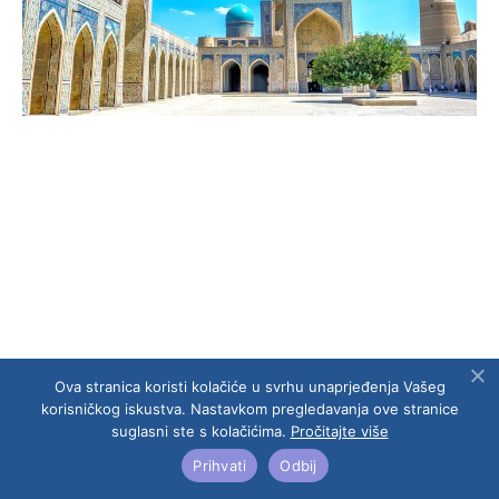
Ova stranica koristi kolačiće u svrhu unaprjeđenja Vašeg
korisničkog iskustva. Nastavkom pregledavanja ove stranice
suglasni ste s kolačićima.
Pročitajte više
Prihvati
Odbij