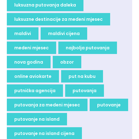
luksuzna putovanja daleka
luksuzne destinacije za medeni mjesec
maldivi
maldivi cijena
medeni mjesec
najbolja putovanja
nova godina
obzor
online aviokarte
put na kubu
putnička agencija
putovanja
putovanja za medeni mjesec
putovanje
putovanje na island
putovanje na island cijena